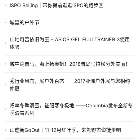
ISPO Beijing | 带你提前逛逛ISPO的跑步区
城里的户外节
山地可否依旧为王 – ASICS GEL FUJI TRAINER 3使用
体验
城中跑青马，海上扬奥帆！2018青岛马拉松分外美丽！
秀行业风向，展户外百态——2017亚洲户外展与您相约
仲夏
畅享冬季滑雪，征服寒冬极地 ——Columbia发布全新冬
季滑雪系列
山迹街GoOut｜11-12月红叶季，来熊野古道徒步吧