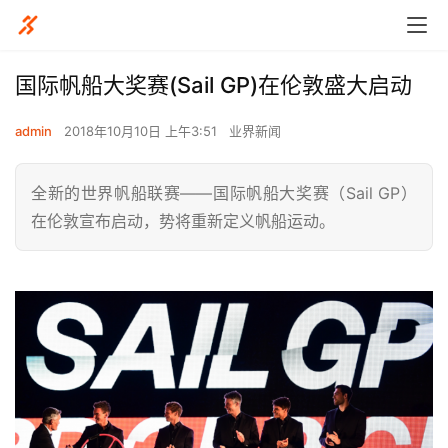
国际帆船大奖赛(Sail GP)在伦敦盛大启动
admin
2018年10月10日 上午3:51
业界新闻
全新的世界帆船联赛——国际帆船大奖赛（Sail GP）
在伦敦宣布启动，势将重新定义帆船运动。