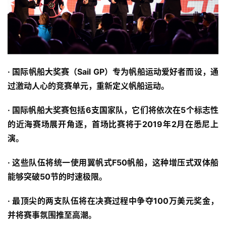
· 国际帆船大奖赛（Sail GP）专为帆船运动爱好者而设，通
过激动人心的竞赛单元，重新定义帆船运动。
· 国际帆船大奖赛包括6支国家队，它们将依次在5个标志性
的近海赛场展开角逐，首场比赛将于2019年2月在悉尼上
演。 
· 
这些队伍将统一使用翼帆式F50帆船，这种增压式双体船
能够突破50节的时速极限。 
· 最顶尖的两支队伍将在决赛过程中争夺100万美元奖金，
并将赛事氛围推至高潮。 