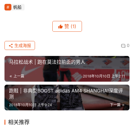
帆船
赞
(1)
生成海报
0
马拉松战术 | 跑在莫法拉前面的男人
上一篇
2018年10月10日 上午2:11
跑鞋 | 非典型BOOST adidas AM4 SHANGHAI深度评
测
2018年10月10日 上午9:24
下一篇
相关推荐