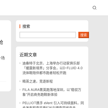
搜索
搜索
抢
近期文章
一场
迪桑特于北京、上海举办行动家俱乐部
「缓震新境界」分享会，以D-FLUID 4.0
流体鞋陪伴都市跑者轻松开跑
精英之速，竞逐新程
FILA AURA菁英跑落地深圳，以“稳驭万
象”开启商务跑鞋新体验
PELLIOT携手 eVent 引入可持续面料，同
步发布软壳风盾E26与硬壳双线产品