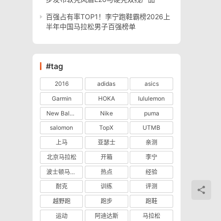
百强占有率TOP1！李宁跑鞋霸榜2026上
半年中国马拉松男子百强榜单
#tag
2016
adidas
asics
Garmin
HOKA
lululemon
New Balance
Nike
puma
salomon
TopX
UTMB
上马
亚瑟士
亲测
北京马拉松
开箱
李宁
波士顿马拉松
热点
经验
耐克
训练
评测
越野跑
跑步
跑鞋
运动
阿迪达斯
马拉松