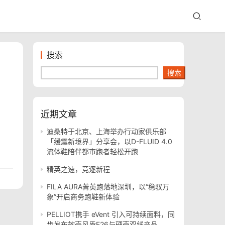
搜索
搜索
近期文章
迪桑特于北京、上海举办行动家俱乐部
「缓震新境界」分享会，以D-FLUID 4.0
流体鞋陪伴都市跑者轻松开跑
精英之速，竞逐新程
FILA AURA菁英跑落地深圳，以“稳驭万
象”开启商务跑鞋新体验
PELLIOT携手 eVent 引入可持续面料，同
步发布软壳风盾E26与硬壳双线产品