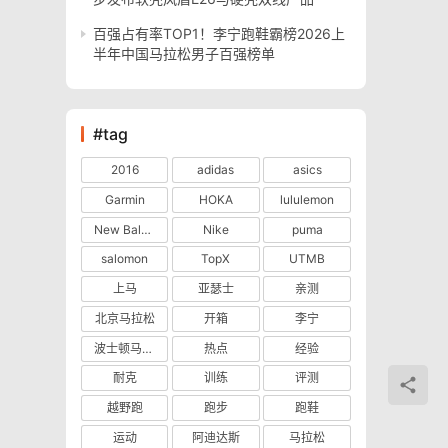
百强占有率TOP1！李宁跑鞋霸榜2026上
半年中国马拉松男子百强榜单
#tag
2016
adidas
asics
Garmin
HOKA
lululemon
New Balance
Nike
puma
salomon
TopX
UTMB
上马
亚瑟士
亲测
北京马拉松
开箱
李宁
波士顿马拉松
热点
经验
耐克
训练
评测
越野跑
跑步
跑鞋
运动
阿迪达斯
马拉松