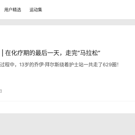
用户精选
运动集
 | 在化疗期的最后一天，走完“马拉松”
过程中，13岁的乔伊·拜尔斯绕着护士站一共走了629圈！
日