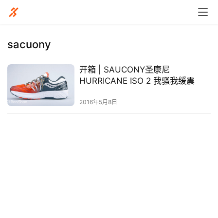
sacuony
开箱 | SAUCONY圣康尼
比
HURRICANE ISO 2 我骚我缓震
赛
2016年5月8日
观
察
装
备
训
练