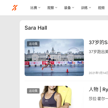
比赛
观察
装备
训练
视频
Sara Hall
37岁的
运动集
37岁跑出
2021年1月14
人物 | 
运动集
莎拉·霍尔