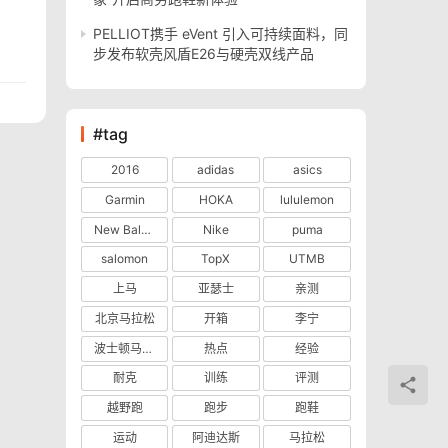
PELLIOT携手 eVent 引入可持续面料，同
步发布软壳风盾E26与硬壳双线产品
#tag
2016
adidas
asics
Garmin
HOKA
lululemon
New Balance
Nike
puma
salomon
TopX
UTMB
上马
亚瑟士
亲测
北京马拉松
开箱
李宁
波士顿马拉松
热点
经验
耐克
训练
评测
越野跑
跑步
跑鞋
运动
阿迪达斯
马拉松