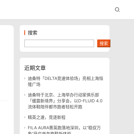
搜索
搜索
成
近期文章
迪桑特「DELTA竞速体验场」亮相上海恒
隆广场
迪桑特于北京、上海举办行动家俱乐部
「缓震新境界」分享会，以D-FLUID 4.0
流体鞋陪伴都市跑者轻松开跑
精英之速，竞逐新程
FILA AURA菁英跑落地深圳，以“稳驭万
象”开启商务跑鞋新体验