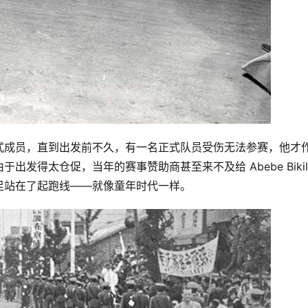
式成员，直到出发前不久，有一名正式队员受伤无法参赛，他才
发得太仓促，当年的赛事赞助商甚至来不及给 Abebe Bikila
足站在了起跑线——就像童年时代一样。