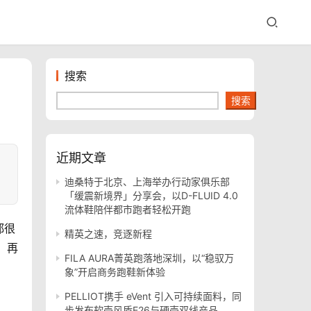
搜索
搜索
近期文章
迪桑特于北京、上海举办行动家俱乐部
「缓震新境界」分享会，以D-FLUID 4.0
流体鞋陪伴都市跑者轻松开跑
都很
精英之速，竞逐新程
，再
FILA AURA菁英跑落地深圳，以“稳驭万
象”开启商务跑鞋新体验
PELLIOT携手 eVent 引入可持续面料，同
步发布软壳风盾E26与硬壳双线产品