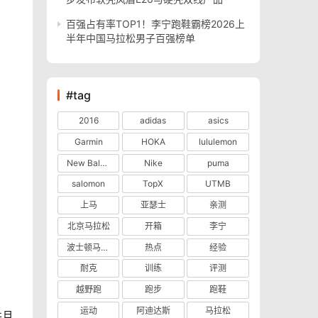
百强占有率TOP1！李宁跑鞋霸榜2026上
半年中国马拉松男子百强榜单
#tag
2016
adidas
asics
Garmin
HOKA
lululemon
New Balance
Nike
puma
salomon
TopX
UTMB
上马
亚瑟士
亲测
北京马拉松
开箱
李宁
波士顿马拉松
热点
经验
耐克
训练
评测
越野跑
跑步
跑鞋
运动
阿迪达斯
马拉松
并且