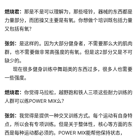
察
燃烧君：
那是不是可以理解为，那些哑铃，器械的东西都是
装
力量部分，而团操又主要是有氧。你想做个培训既包括力量
备
又包括有氧？
训
张剑：
是这样的。因为大部分健身者，不需要那么大的肌肉
练
群，也不需要做非常高强度的有氧。但是这2部分又是不可
缺少的。
视
     现在很多健身训练中舞蹈类的东西过多，很多人也需要
频
一些强度。
用
燃烧君：
你觉得马拉松，越野跑和铁人三项这些耐力训练的
户
人群可以练POWER MIX么？
精
选
张剑：
我觉得是提供一种交叉训练方式。每个运动有自身特
点，所以会有专项训练。但是关于整体性，核心等方面的东
运
西是每种运动都必须的。POWER MIX能帮他保持状态，