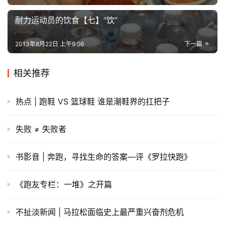
耐力运动员的饮食【七】“饮”
2013年8月22日 上午9:56
下一篇
相关推荐
热点 | 跑鞋 VS 篮球鞋 谁是潮鞋界的扛把子
失败 ≠ 失败者
书影音 | 奔跑，寻找生命的答案—评《罗拉快跑》
《跑友专栏：一堆》之开篇
不扯淡新闻 | 马拉松面临史上最严重兴奋剂危机