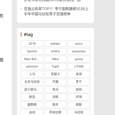
百强占有率TOP1！李宁跑鞋霸榜2026上
半年中国马拉松男子百强榜单
#tag
2016
adidas
asics
Garmin
HOKA
lululemon
New Balance
Nike
puma
salomon
TopX
UTMB
上马
亚瑟士
亲测
北京马拉松
开箱
李宁
波士顿马拉松
热点
经验
耐克
训练
评测
越野跑
跑步
跑鞋
运动
阿迪达斯
马拉松