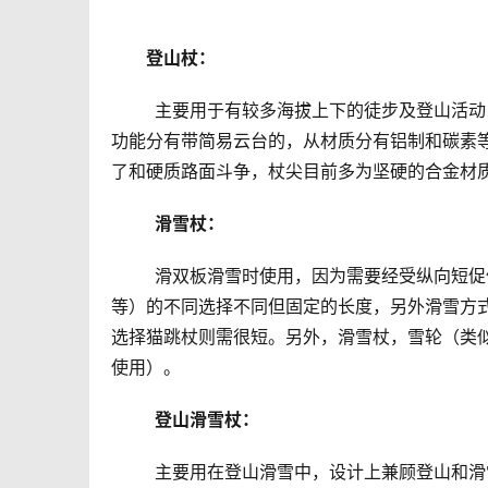
	登山杖：
	主要用于有较多海拔上下的徒步及登山活动，是目前最为常见的一种手杖，使用范围广，细分产品种类多（如
功能分有带简易云台的，从材质分有铝制和碳素
了和硬质路面斗争，杖尖目前多为坚硬的合金材
滑雪杖：
	滑双板滑雪时使用，因为需要经受纵向短促但强烈的冲击力，故基本都为单节，根据各人需求（身高、滑法
等）的不同选择不同但固定的长度，另外滑雪方
选择猫跳杖则需很短。另外，滑雪杖，雪轮（类
使用）。
登山滑雪杖：
	主要用在登山滑雪中，设计上兼顾登山和滑雪的两个需求，前者需要可以调节（上山短，下山长），后者需要