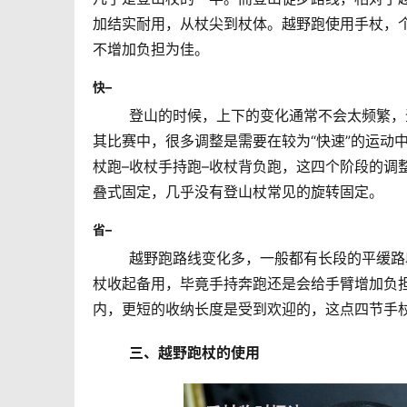
加结实耐用，从杖尖到杖体。越野跑使用手杖，
不增加负担为佳。
快–
	登山的时候，上下的变化通常不会太频繁，登山徒步的速度也比较慢，所以调整起来从容有余，而跑步时，尤
其比赛中，很多调整是需要在较为“快速”的运动
杖跑–收杖手持跑–收杖背负跑，这四个阶段的调
叠式固定，几乎没有登山杖常见的旋转固定。
省–
	越野跑路线变化多，一般都有长段的平缓路段，另外在出发阶段，或者体力良好的时候，很多跑者也习惯把手
杖收起备用，毕竟手持奔跑还是会给手臂增加负
内，更短的收纳长度是受到欢迎的，这点四节手
三、越野跑杖的使用