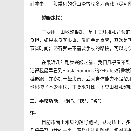
耐冲击，一般常见的登山滑雪杖多为两截（尽可
越野跑杖：
	主要用于山地越野跑，基于其环境和背负的限制，一般越野跑杖的核心需求在于“轻”，原本使用手杖是为了减轻
负担，如果本身就很重，反而会是累赘；其次是
节省时间；还有就是不需要手杖的路段，可以方
	在最近几年跑步兴起之前，我们几乎看不到什么用于跑步的手杖，偶尔见到跑友带杖，也多是登山杖，反而，
记得我最早看到BlackDiamond的Z-Pol
越野跑，并参加一些比赛，后来身体能力不足想用杖
也积攒了不少手杖，主要来对比一下登山杖和越
二、手杖功能   （
轻”、“快”、“省”）
轻–
	目前市面上常见的越野跑杖，从材质上，多为碳素，管径也明显小于登山杖，这样的结果是专门的跑步杖重量
几乎是登山杖的一半。而登山徒步路线，相对于越