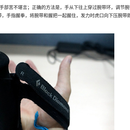
带，手指握拳，将腕带和握把一起握住，发力时虎口向下压腕带