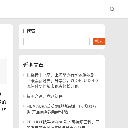
搜索
搜索
近期文章
迪桑特于北京、上海举办行动家俱乐部
「缓震新境界」分享会，以D-FLUID 4.0
流体鞋陪伴都市跑者轻松开跑
弹
精英之速，竞逐新程
直的
FILA AURA菁英跑落地深圳，以“稳驭万
一些
象”开启商务跑鞋新体验
PELLIOT携手 eVent 引入可持续面料，同
步发布软壳风盾E26与硬壳双线产品