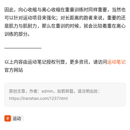
训
练
因此，向心收缩与离心收缩在重量训练时同样重要，当然也
可以针对运动项目来强化；对长距离的跑者来说，重要的还
视
是肌力与肌耐力，那么在重训的时候，就会比较着重在离心
频
训练的部分。
用
————————
户
精
以上内容由运动笔记授权刊登，更多资讯，请访问
运动笔记
选
官方网站
运
动
原创文章，作者：admin，如若转载，请注明出处：
集
https://iranshao.com/1237.html
运动