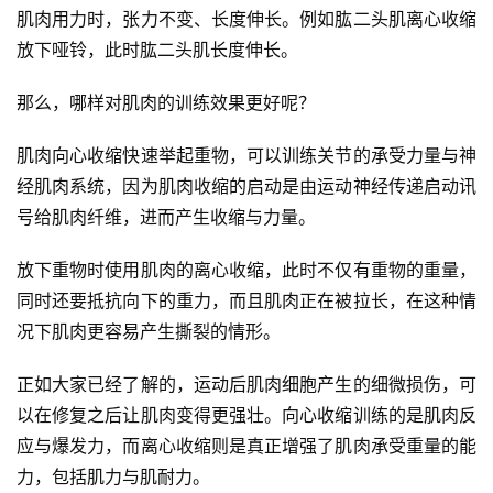
肌肉用力时，张力不变、长度伸长。例如肱二头肌离心收缩
放下哑铃，此时肱二头肌长度伸长。
那么，哪样对肌肉的训练效果更好呢？
肌肉向心收缩快速举起重物，可以训练关节的承受力量与神
经肌肉系统，因为肌肉收缩的启动是由运动神经传递启动讯
号给肌肉纤维，进而产生收缩与力量。
比
赛
放下重物时使用肌肉的离心收缩，此时不仅有重物的重量，
同时还要抵抗向下的重力，而且肌肉正在被拉长，在这种情
观
况下肌肉更容易产生撕裂的情形。
察
正如大家已经了解的，运动后肌肉细胞产生的细微损伤，可
装
以在修复之后让肌肉变得更强壮。
向心收缩训练的是肌肉反
备
应与爆发力，而离心收缩则是真正增强了肌肉承受重量的能
力，包括肌力与肌耐力。