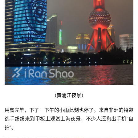
（黄浦江夜景）
用餐完毕，下了一下午的小雨此刻也停了。来自非洲的特邀
比
选手纷纷来到甲板上观赏上海夜景，不少人还掏出手机“自
赛
拍”。
观