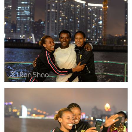
察
装
备
训
练
视
频
用
户
精
选
运