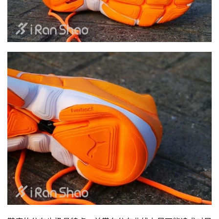
视
频
用
户
精
选
运
动
集