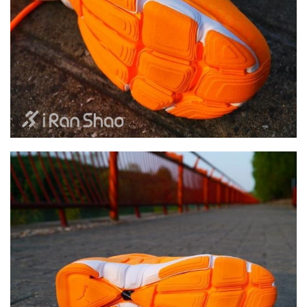
比
赛
观
察
装
备
训
练