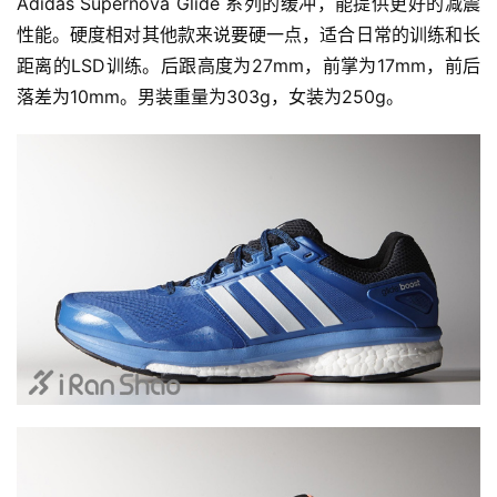
精
Adidas Supernova Glide 系列的缓冲，能提供更好的减震
选
性能。硬度相对其他款来说要硬一点，适合日常的训练和长
距离的LSD训练。后跟高度为27mm，前掌为17mm，前后
运
落差为10mm。男装重量为303g，女装为250g。
动
集