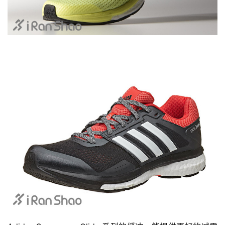
比
赛
观
察
装
备
训
练
视
频
用
户