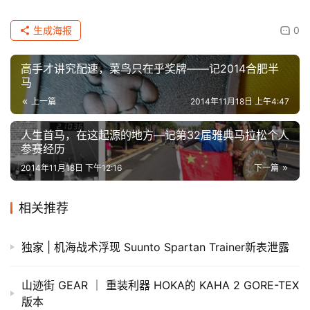
生成海报
0
高手才讲究配速，菜鸟只在乎奖牌——记2014合肥半
马
上一篇
2014年11月18日 上午4:47
人生首马，在这起源的地方—记第32届雅典马拉松个人
参赛经历
2014年11月18日 下午12:16
下一篇
相关推荐
独家 | 机海战术浮现 Suunto Spartan Trainer新表泄露
山迹街 GEAR ｜ 重装利器 HOKA的 KAHA 2 GORE-TEX
版本