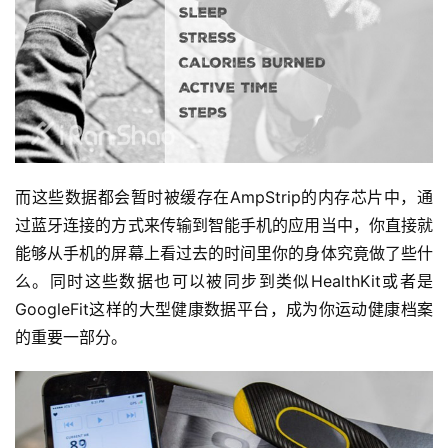
训
练
视
频
用
户
而这些数据都会暂时被缓存在AmpStrip的内存芯片中，通
精
过蓝牙连接的方式来传输到智能手机的应用当中，你直接就
选
能够从手机的屏幕上看过去的时间里你的身体究竟做了些什
么。同时这些数据也可以被同步到类似HealthKit或者是
运
GoogleFit这样的大型健康数据平台，成为你运动健康档案
动
的重要一部分。
集