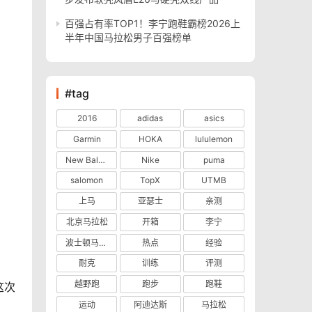
百强占有率TOP1！李宁跑鞋霸榜2026上
半年中国马拉松男子百强榜单
#tag
2016
adidas
asics
Garmin
HOKA
lululemon
New Balance
Nike
puma
salomon
TopX
UTMB
上马
亚瑟士
亲测
北京马拉松
开箱
李宁
波士顿马拉松
热点
经验
耐克
训练
评测
越野跑
跑步
跑鞋
这次
运动
阿迪达斯
马拉松