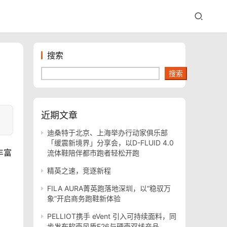
搜索
搜索
近期文章
迪桑特于北京、上海举办行动家俱乐部
「缓震新境界」分享会，以D-FLUID 4.0
丰富
流体鞋陪伴都市跑者轻松开跑
精英之速，竞逐新程
FILA AURA菁英跑落地深圳，以“稳驭万
象”开启商务跑鞋新体验
PELLIOT携手 eVent 引入可持续面料，同
步发布软壳风盾E26与硬壳双线产品