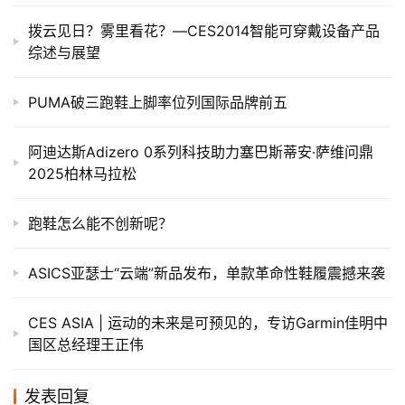
拨云见日？雾里看花？—CES2014智能可穿戴设备产品
综述与展望
PUMA破三跑鞋上脚率位列国际品牌前五
阿迪达斯Adizero 0系列科技助力塞巴斯蒂安·萨维问鼎
2025柏林马拉松
跑鞋怎么能不创新呢？
ASICS亚瑟士“云端”新品发布，单款革命性鞋履震撼来袭
CES ASIA | 运动的未来是可预见的，专访Garmin佳明中
国区总经理王正伟
发表回复