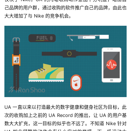
己品牌的用户群，通过收购的软件推广自己的品牌，由此也
观
大大增加了与 Nike 的竞争机会。
察
装
备
训
练
视
频
用
UA 一直以来以打造最大的数字健康和健身社区为目标，此
户
次的收购加上之前的 UA Record 的推出，让 UA 的用户基
精
数大大扩充，这一目标的似乎也不远了。不知道 Nike 针对 
选