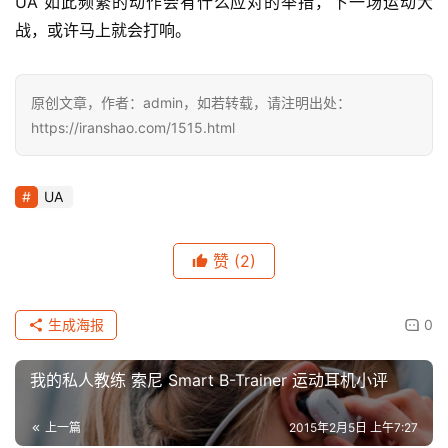
UA 如此频繁的动作会有什么应对的举措，下一场运动大
战，或许马上就会打响。
运
动
集
原创文章，作者：admin，如若转载，请注明出处：
https://iranshao.com/1515.html
UA
赞
(2)
生成海报
0
我的私人教练 索尼 Smart B-Trainer 运动耳机小评
上一篇
2015年2月5日 上午7:27