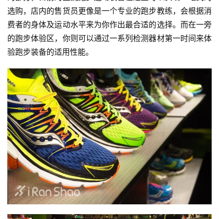
观
选购，店内的售货员更像是一个专业的跑步教练，会根据消
察
费者的身体及运动水平来为你作出最合适的选择。而在一旁
的跑步体验区，你则可以通过一系列检测器材第一时间来体
装
备
验跑步装备的适用性能。
训
练
视
频
用
户
精
选
运