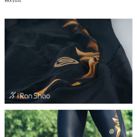
视
频
用
户
精
选
运
动
集