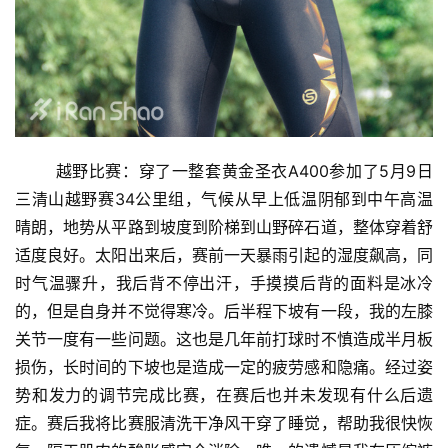
	越野比赛：穿了一整套黄金圣衣A400参加了5月9日
三清山越野赛34公里组，气候从早上低温阴郁到中午高温
晴朗，地势从平路到坡度到阶梯到山野碎石道，整体穿着舒
适度良好。太阳出来后，赛前一天暴雨引起的湿度飙高，同
时气温骤升，我后背不停出汗，手摸摸后背的面料是冰冷
的，但是自身并不觉得寒冷。后半程下坡有一段，我的左膝
关节一度有一些问题。这也是几年前打球时不慎造成半月板
损伤，长时间的下坡也是造成一定的疲劳感和隐痛。经过姿
势和发力的调节完成比赛，在赛后也并未发现有什么后遗
症。赛后我将比赛服清洗干净风干穿了睡觉，帮助我很快恢