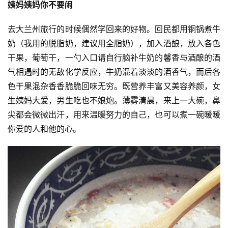
姨妈姨妈你不要闹
视
频
去大兰州旅行的时候偶然学回来的好物。回民都用铜锅煮牛
奶（我用的脱脂奶，建议用全脂奶），加入酒酿，放入各色
用
干果，葡萄干，一勺入口请自行脑补牛奶的馨香与酒酿的酒
户
气相遇时的无敌化学反应，牛奶混着淡淡的酒香气，而后各
精
色干果混杂香香脆脆回味无穷。既营养丰富又美容养颜，女
选
生姨妈大爱，男生吃也不娘炮。薄雾清晨，来上一大碗，鼻
尖都会微微出汗，用来温暖努力的自己，也可以煮一碗暖暖
运
你爱的人和他的心。
动
集