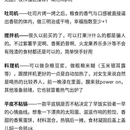
吐司机
——吐司片烤一烤之后，粮食的香气与口感被直接逼
出香软的体内，做三明治或干啃，幸福指数至少+1
搅拌机
——
很久以前买的了，可以打果汁什么的都是骗人
的。不过紫薯芋泥啊、香蕉奶昔啊、火龙果养乐多汁等不会
有残渣的食材都还是可以的，简单快手好用
料理机
——可以做杂粮豆浆、做粗粮米糊（玉米银耳露
等），跟搅拌机更好的一点是自动加热了，对女生来说自然
是喝热的比较养人，前一晚浸在里面，醒来就power on，
其他准备就绪，它也就冒着热气出炉了
平底不粘锅
——一款平底锅是否不粘决定了早饭实验者一早
的心情曲线。想象一下漂亮的太阳蛋、滋滋作响的煎饺、香
甜的香蕉蛋饼，材料混合，热锅后一摊，食材凝固后盖上盖
儿焖一会就ok