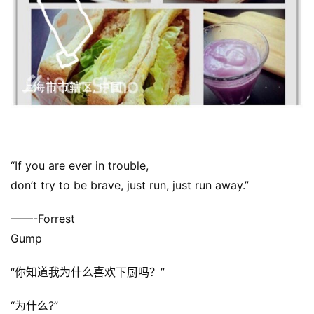
“If you are ever in trouble,
don’t try to be brave, just run, just run away.”
——-Forrest
Gump
“你知道我为什么喜欢下厨吗？”
“为什么?”