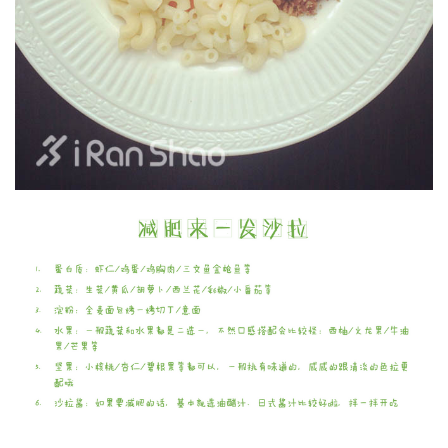
比
赛
观
察
装
备
训
练