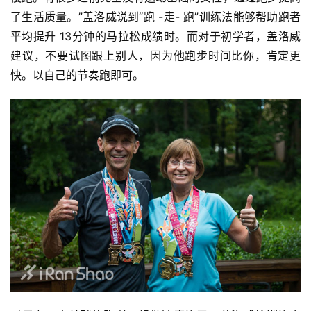
用
了生活质量。”盖洛威说到“跑 -走- 跑”训练法能够帮助跑者
户
平均提升 13分钟的马拉松成绩时。而对于初学者，盖洛威
精
选
建议，不要试图跟上别人，因为他跑步时间比你，肯定更
快。以自己的节奏跑即可。
运
动
集