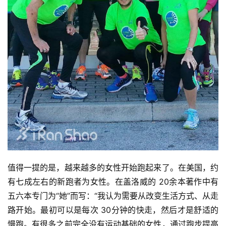
比
赛
观
察
装
备
训
练
值得一提的是，越来越多的女性开始跑起来了。在美国，约
有七成左右的新跑者为女性。在盖洛威的 20余本著作中有
视
五六本专门为“她”而写：“我认为需要从改变生活方式、从走
频
路开始。最初可以是每次 30分钟的快走，然后才是舒适的
慢跑。有很多之前完全没有运动基础的女性，通过跑步提高