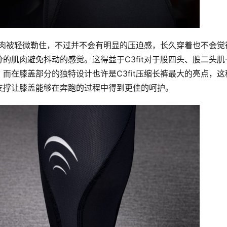
得肌肉被轻微勒住，不过并不会有明显的压迫感，长久穿着也不会觉
的肌肉避免抖动的感觉。这得益于C3fit对于股四头、股二头肌
而在膝盖部分的独特设计也许是C3fit压缩长裤最大的亮点，这
支撑让膝盖能够在奔跑的过程中得到更佳的呵护。