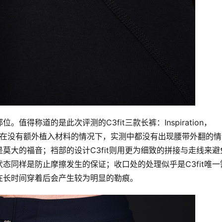
得称道的是此次评测的C3fit三款长裤：Inspiration，
让人惊喜，在没有额外植入材料的情况下，实测中都没有出现腰带外翻的情
莫大的福音；裆部的设计C3fit则用更为细致的拼接与走线来避
态同样是防止摩擦发生的保证；收口处的处理似乎是C3fit唯一
在长时间穿着后会产生较为明显的勒痕。