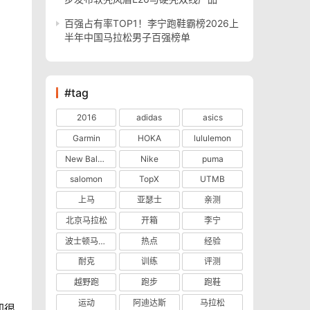
百强占有率TOP1！李宁跑鞋霸榜2026上
半年中国马拉松男子百强榜单
#tag
2016
adidas
asics
Garmin
HOKA
lululemon
New Balance
Nike
puma
salomon
TopX
UTMB
上马
亚瑟士
亲测
北京马拉松
开箱
李宁
波士顿马拉松
热点
经验
耐克
训练
评测
越野跑
跑步
跑鞋
运动
阿迪达斯
马拉松
却很