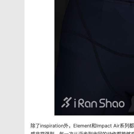
除了inspiration外，Element和Impa