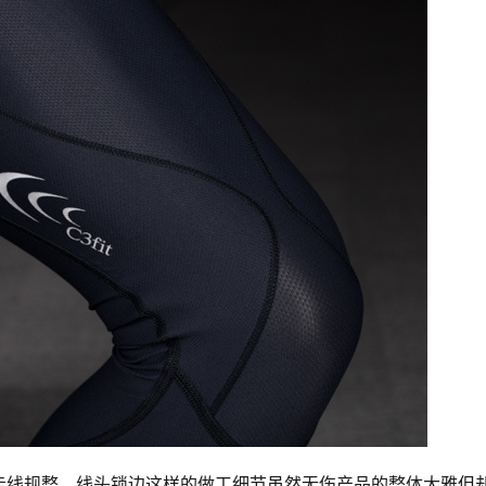
走线规整，线头锁边这样的做工细节虽然无伤产品的整体大雅但