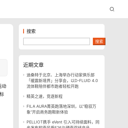
搜索
搜索
近期文章
迪桑特于北京、上海举办行动家俱乐部
「缓震新境界」分享会，以D-FLUID 4.0
运动
流体鞋陪伴都市跑者轻松开跑
标
精英之速，竞逐新程
FILA AURA菁英跑落地深圳，以“稳驭万
象”开启商务跑鞋新体验
PELLIOT携手 eVent 引入可持续面料，同
步发布软壳风盾E26与硬壳双线产品