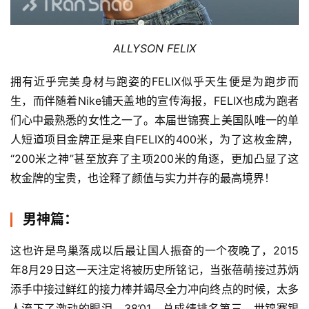
ALLYSON FELIX
拥有近乎完美身材与跑姿的FELIX似乎天生便是为跑步而
生，而伴随着Nike铺天盖地的宣传海报，FELIX也成为跑者
们心中最熟悉的女性之一了。本届世锦赛上美国队唯一的单
人短道项目金牌正是来自FELIX的400米，为了这枚金牌，
“200米之神”甚至放弃了主项200米的角逐，更加凸显了这
枚金牌的宝贵，也诠释了颜值与实力并存的最高境界！
男神篇：
这也许是鸟巢落成以后最让国人振奋的一个夜晚了，2015
年8月29日这一天注定将被历史所铭记，当张蓓萌接过苏炳
添手中接过鲜红的接力棒并竭尽全力冲向终点的时候，太多
人流下了激动的眼泪。38’01，总成绩排名第三，世锦赛银