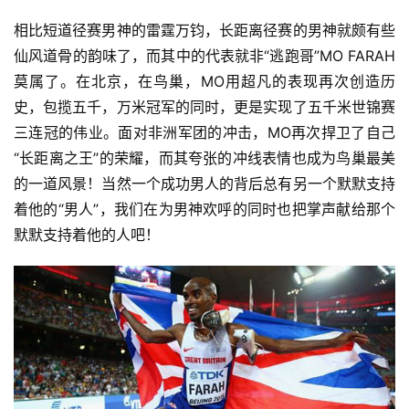
相比短道径赛男神的雷霆万钧，长距离径赛的男神就颇有些
仙风道骨的韵味了，而其中的代表就非“逃跑哥”MO FARAH
莫属了。在北京，在鸟巢，MO用超凡的表现再次创造历
史，包揽五千，万米冠军的同时，更是实现了五千米世锦赛
三连冠的伟业。面对非洲军团的冲击，MO再次捍卫了自己
“长距离之王”的荣耀，而其夸张的冲线表情也成为鸟巢最美
的一道风景！当然一个成功男人的背后总有另一个默默支持
着他的“男人”，我们在为男神欢呼的同时也把掌声献给那个
默默支持着他的人吧！