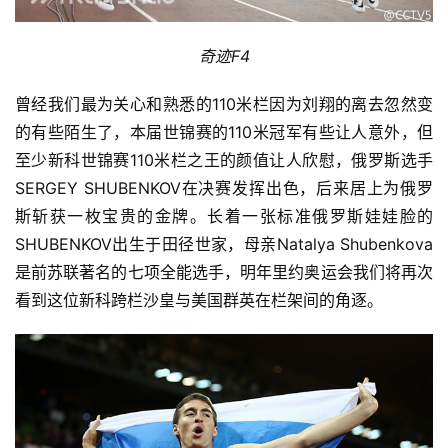
奇迹F4
曾经我们最为关心和熟悉的110米栏因为刘翔的离去忽然变
的有些陌生了，本届世锦赛的110米冠军有些让人意外，但
至少新科世锦赛110米栏之王的颜值让人欣慰，俄罗斯选手
SERGEY SHUBENKOV在决赛发挥出色，后来居上为俄罗
斯斩获一枚宝贵的金牌。长着一张标准俄罗斯娃娃脸的
SHUBENKOV出生于田径世家，母亲Natalya Shubenkova
是前苏联著名的七项全能选手，明年里约奥运会我们将再次
看到这位新科跨栏沙皇与美国群英在栏架间的角逐。
比
赛
观