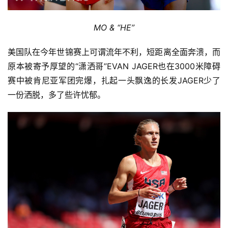
MO & “HE”
美国队在今年世锦赛上可谓流年不利，短距离全面奔溃，而
原本被寄予厚望的“潇洒哥”EVAN JAGER也在3000米障碍
赛中被肯尼亚军团完爆，扎起一头飘逸的长发JAGER少了
一份洒脱，多了些许忧郁。