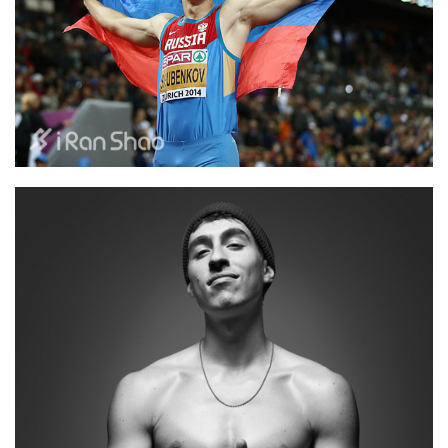
察
装
备
训
练
视
频
用
户
精
选
运