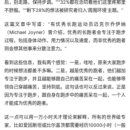
后，别走路，保持步调。’”“32%都在念叨着他们这里疼那里
察
不舒服。”“剩下28%的想法被研究者归入‘周围环境’主题。”
装
这篇文章中写道：“有优秀长跑运动员迈克尔乔伊纳
备
（Michael Joyner）曾介绍，优秀的长跑者会专注于跑步
过程，包括身体动作、用力情况以及速度，而非优秀的跑者
训
则会想其他事来分散注意力。”
练
看到这些信息，我有两个感觉：一是，哇哈，原来大家跑步
视
的时候想法都差不多嘛。二是，越是优秀的跑者，他们越加
频
专注于跑步，并且越能够跟自己的痛苦呆在一起，也能够带
领自己穿越痛苦，坚持到底。这句话也可以反过来说，正是
用
户
因为专注于跑步，跟自身在跑步中的痛苦呆在一起，一个人
精
才能成为优秀的跑者。
选
这一点可以用一万小时天才理论来解释，所有的世界级专
运
家，比如爱因斯坦或比尔盖茨都需要经历10000小时（一般