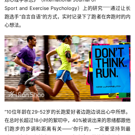
——
Sport and Exercise Psychology）上的研究
通过让长
跑选手“自言自语”的方式，实时记录下了跑者在奔跑时的内
心想法。
比
“10位年龄在29-52岁的长跑爱好者边跑边说出心中所想。
赛
在总时长超过18小时的絮叨中，40%被说出来的思绪都跟他
们跑步的步调和距离有关——‘你行的，一定要坚持到最
观