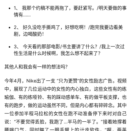
1、 我那个约稿不能再拖了，要赶紧写。/明天要做的事
情有……
2、 好久没吃手撕鸡了，好想吃啊！/跑完我要边看美
剧，边喝酸奶！
3、 今天看的那部电影/书主要讲了什么？/我上一次过
性生活是什么时候啊，我怎么想不起来了？
其他人和我会有一样的想法吗？
今年4月，Nike出了一支 “只为更赞”的女性励志广告。视频
中，展现了几位运动中的女性的内心独白，这些女性有的练
瑜伽、有的练哑铃、有的踩动感单车、有的做平板支撑，也
有的跑步，做的运动虽然不同，但是内心都有碎碎念。其中
一位参加半程马拉松的女性在跑不动准备停下来时对自己
说：“不要觉得丢脸，我跑了…半马的一半了。”接着她撑着
腰喘口气，同时瞄了一眼手臂上的计步软件，“啊，两英