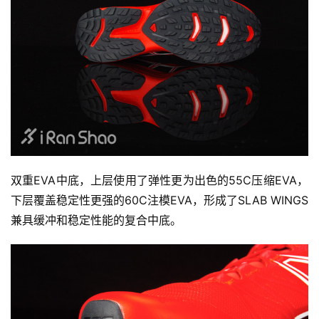
比
赛
观
察
装
双重EVA中底，上层使用了弹性更为出色的55C压缩EVA，
备
下层覆盖稳定性更强的60C注模EVA，形成了SLAB WINGS
兼具缓冲和稳定性能的复合中底。
训
练
视
频