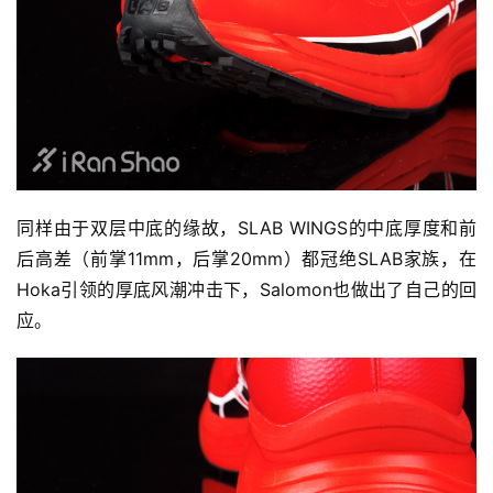
用
户
精
选
运
动
同样由于双层中底的缘故，SLAB WINGS的中底厚度和前
集
后高差（前掌11mm，后掌20mm）都冠绝SLAB家族，在
Hoka引领的厚底风潮冲击下，Salomon也做出了自己的回
应。