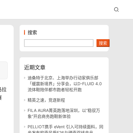
搜索
搜索
近期文章
迪桑特于北京、上海举办行动家俱乐部
「缓震新境界」分享会，以D-FLUID 4.0
马拉
流体鞋陪伴都市跑者轻松开跑
赛
精英之速，竞逐新程
FILA AURA菁英跑落地深圳，以“稳驭万
象”开启商务跑鞋新体验
PELLIOT携手 eVent 引入可持续面料，同
步发布软壳风盾E26与硬壳双线产品