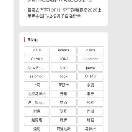
百强占有率TOP1！李宁跑鞋霸榜2026上
半年中国马拉松男子百强榜单
#tag
2016
adidas
asics
Garmin
HOKA
lululemon
New Balance
Nike
puma
salomon
TopX
UTMB
上马
亚瑟士
亲测
北京马拉松
开箱
李宁
波士顿马拉松
热点
经验
耐克
训练
评测
越野跑
跑步
跑鞋
运动
阿迪达斯
马拉松