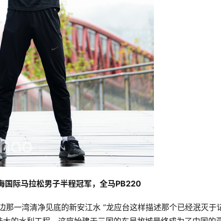
海国际马拉松男子半程冠军，全马PB220
边那一湾清净见底的新安江水 ”龙应台这样描述那个已经泯灭于