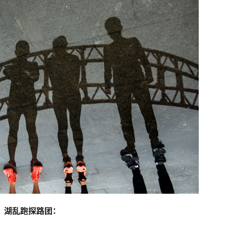
湖乱跑探路团：