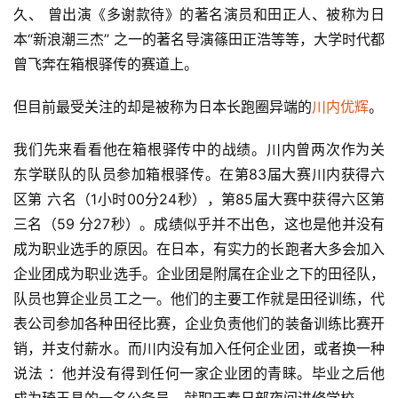
久、 曾出演《多谢款
待》的著名演员和田正人、被称为日
本“新浪潮三杰” 之一的著名导演篠田正浩等等，大学时代都
曾飞奔在箱根驿传的赛道上。
但目前最受关注的却是被称为日本长跑圈异端的
川内优辉
。
我们先来看看他在箱根驿传中的战绩。川内曾两次作为关 
东学联队的队员参加箱根驿传。在第83届大赛川内获得六
区第 六名（1小时00分24秒），第85届大赛中获得六区第
三名（59 分27秒）。成绩似乎并不出色，这也是他并没有
成为职业选手
的原因。在日本，有实力的长跑者大多会加入
企业团成为职业
选手。企业团是附属在企业之下的田径队，
队员也算企业员工
之一。他们的主要工作就是田径训练，代
表公司参加各种田径
比赛，企业负责他们的装备训练比赛开
销，并支付薪水。而川
内没有加入任何企业团，或者换一种
说法 ：他并没有得到任何
一家企业团的青睐。毕业之后他
成为琦玉县的一名公务员，就
职于春日部夜间进修学校。