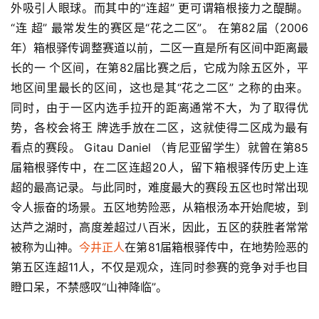
外吸
引人眼球。而其中的“连超” 更可谓箱根接力之醍醐。 
“连 超” 最常发生的赛区是“花之二区”。 在第82届（2006
年）
箱根驿传调整赛道以前，二区一直是所有区间中距离最
长的一 个区间，在第82届比赛之后，它成为除五区外，平
地区间里最
长的区间，这也是其“花之二区” 之称的由来。 
同时，由于
一区内选手拉开的距离通常不大，为了取得优
势，各校会将王 牌选手放在二区，这就使得二区成为最有
看点的赛段。 Gitau 
Daniel （肯尼亚留学生）就曾在第85
届箱根驿传中，在二区连超20人，留下箱根驿传历史上连
超的最高记录。与此同时，
难度最大的赛段五区也时常出现
令人振奋的场景。五区地势
险恶，从箱根汤本开始爬坡，到
达芦之湖时，高度差超过八百米，因此，五区的获胜者常常
被称为山神。
今井正人
在第81届箱根驿传中，在地势险恶的
第五区连超11人，不仅是观众，连
同时参赛的竞争对手也目
瞪口呆，不禁感叹“山神降临”。