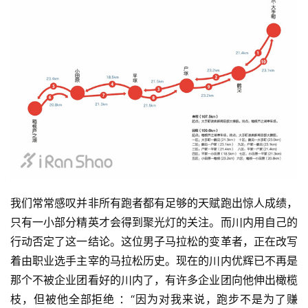
察
装
备
训
练
视
频
我们常常感叹并非所有跑者都有足够的天赋跑出惊人成
绩，
用
只有一小部分精英才会得到聚光灯的关注。而川内用自己
的
户
行动否定了这一结论。这位男子马拉松的变革者，正在改写
精
着由职业选手主宰的马拉松历史。现在的川内优辉已不再是
选
那
个不被企业团看好的川内了，有许多企业团向他伸出橄榄
枝，
但被他全部拒绝 ：“因为对我来说，跑步不是为了赚
运