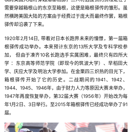
需要穿越箱根山的东京至箱
根，这便是箱根驿传的雏形。虽
然横跨美国大陆的方案由于经
费过于庞大而最终作罢，箱根
驿传却沿袭了下来。 
1920年2月14日, 带着对日本长跑界未来的憧憬，第一届箱
根驿传成功举办。本来预计东京的13所大学及专科学校参
加， 但由于凑齐10名长跑选手实属困难，最终只有四所大
学 ：东京高等师范学院（即现今的筑波大学）、早稻田大
学、庆应大学
及明治大学参加。在金栗四三炽热的目光下，
箱根驿传开始了它的历史。二战期间的1941、1942、
1944、1945、1946年，由于财力人力等原因大赛未举办，
1947年再度恢复举办，第32届大赛（1956年）开始改为每
年1月2日、3日举行。至2015年箱根驿传已经成功举办了91
届。