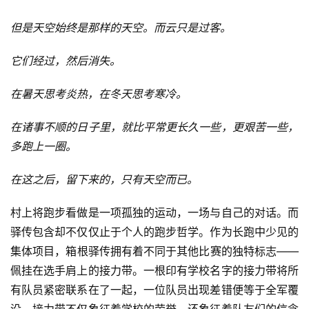
但是天空始终是那样的天空。而云只是过客。
它们经过，然后消失。
在暑天思考炎热，在冬天思考寒冷。
在诸事不顺的日子里，就比平常更长久一些，更艰苦一
些，
多跑上一圈。
在这之后，留下来的，只有天空而已。
村上将跑步看做是一项孤独的运动，一场与自己的对话。
而
驿传包含却不仅仅止于个人的跑步哲学。作为长跑中少见的
集体项目，箱根驿传拥有着不同于其他比赛的独特标志——
佩
挂在选手肩上的接力带。一根印有学校名字的接力带将所
有队
员紧密联系在了一起，一位队员出现差错便等于全军覆
没。接
力带不仅象征着学校的荣誉，还象征着队友们的信念