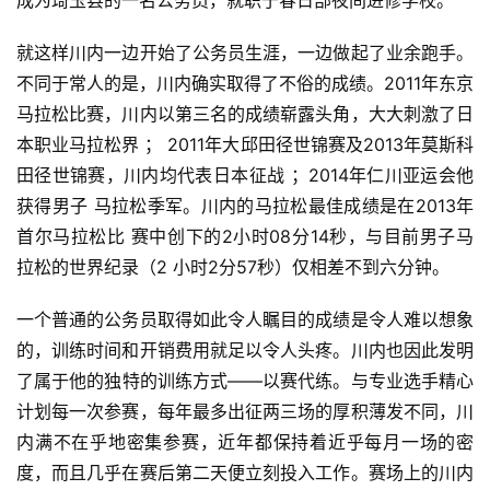
就这样川内一边开始了公务员生涯，一边做起了业余跑手。
不同于常人的是，川内确实取得了不俗的成绩。2011年东
京
马拉松比赛，川内以第三名的成绩崭露头角，大大刺激了日
本职业马拉松界 ； 2011年大邱田径世锦赛及2013年莫斯科
田径世锦赛，川内均代表日本征战 ；2014年仁川亚运会他
获得男子 马拉松季军。川内的马拉松最佳成绩是在2013年
首尔马拉松比 赛中创下的2小时08分14秒，与目前男子马
拉松的世界纪录（2 小时2分57秒）仅相差不到六分钟。
一个普通的公务员取得如此令人瞩目的成绩是令人难以想
象
的，训练时间和开销费用就足以令人头疼。川内也因此发明
了属于他的独特的训练方式——以赛代练。与专业选手精心
计
划每一次参赛，每年最多出征两三场的厚积薄发不同，川
内满
不在乎地密集参赛，近年都保持着近乎每月一场的密
度，而且
几乎在赛后第二天便立刻投入工作。赛场上的川内