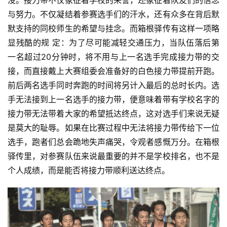
与努力。
不仅凝结着参赛选手们的汗水，还有众多在背后默
默支持的同
校师生的希望与挂念。而箱根驿传有这样一项略
显残酷的规 定：为了尽可能减轻交通压力，当队伍落后第
一名超过20分
钟时，将不用与上一名选手完成接力带的交
接，而直接戴上大
赛组委会准备好的白色接力带提前开跑。
前后两名选手同时奔
跑的时间将另计入最后的总时长内。选
手无法接到上一名选手
的接力带，便意味着带有学校名字的
接力带无法带着大家的希
望抵达终点，这对选手们来说无疑
是莫大的耻辱。如果在比赛
过程中无法将接力带传给下一位
选手，跑者们总会跪地失声痛
哭，令观者感慨万分。在箱根
驿传里，对参赛队伍来说最重要
的并不是学校排名，也不是
个人成绩，而是能否将接力带顺利
送达终点。