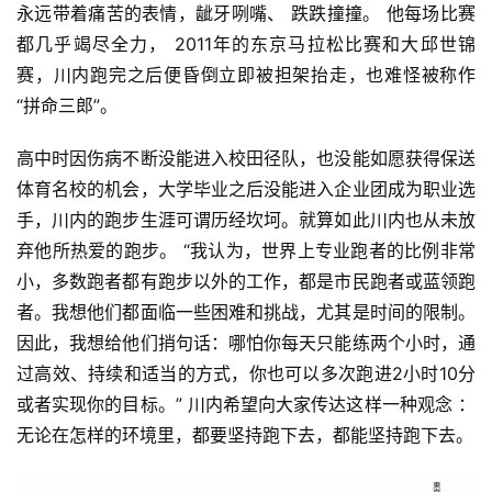
永远带着痛
苦的表情，龇牙咧嘴、 跌跌撞撞。 他每场比赛
都几乎竭尽全力， 2011年的东京马拉松比赛和大邱世锦
赛，川内跑完之后便
昏倒立即被担架抬走，也难怪被称作
“拼命三郎”。
高中时因伤病不断没能进入校田径队，也没能如愿获得保
送
体育名校的机会，大学毕业之后没能进入企业团成为职业选
手，川内的跑步生涯可谓历经坎坷。就算如此川内也从未放
弃
他所热爱的跑步。 “我认为，世界上专业跑者的比例非常
小，
多数跑者都有跑步以外的工作，都是市民跑者或蓝领跑
者。我
想他们都面临一些困难和挑战，尤其是时间的限制。
因此，我
想给他们捎句话：哪怕你每天只能练两个小时，通
过高效、持续和适当的方式，你也可以多次跑进2小时10分
比
或者实现你的目
标。” 川内希望向大家传达这样一种观念 ：
赛
无论在怎样的环境
里，都要坚持跑下去，都能坚持跑下去。
观