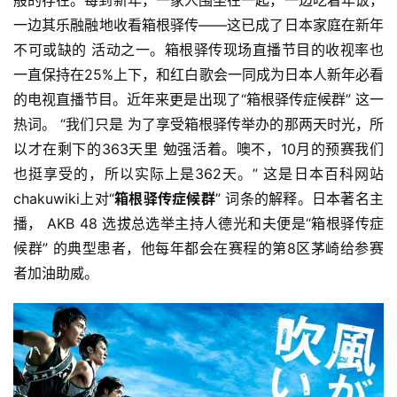
般的存
在。每到新年，一家人围坐在一起，一边吃着年饭，
一边其乐
融融地收看箱根驿传——这已成了日本家庭在新年
不可或缺的 活动之一。箱根驿传现场直播节目的收视率也
一直保持在25%
上下，和红白歌会一同成为日本人新年必看
的电视直播节目。
近年来更是出现了“箱根驿传症候群” 这一
热词。 “我们只是 为了享受箱根驿传举办的那两天时光，所
以才在剩下的363天里 勉强活着。噢不，10月的预赛我们
也挺享受的，所以实际上是
362天。” 这是日本百科网站
chakuwiki上对“
箱根驿传症候群
” 词条的解释。日本著名主
播， AKB 48 选拔总选举主持人
德光和夫便是“箱根驿传症
候群” 的典型患者，他每年都会在赛程的第8区茅崎给参赛
者加油助威。