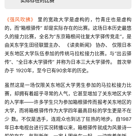
实际存在的比赛
《强风吹拂》
 里的宽政大学是虚构的，竹青庄也是虚构
的，而“箱根驿传” 却是实际存在的比赛。这场日本历史最悠
久的接力比赛，全名为“东京箱根间往复大学驿传竞走”，是
由关东学生田径联盟主办、 《读卖新闻》 协办、 仅限日本
关东
地区大学队伍参加的传统马拉松接力比赛。与“出云驿
传”、
“全日本大学驿传” 并称为日本三大大学驿传。 首次举
办于 1920年，至今已有90余年的历史。
虽然这是一场仅限关东地区大学男生参加的马拉松接力
比
赛，却拥有着超乎寻常的人气，它甚至增加了关东地区大学
的入学率——许多学生只为参加箱根驿传而报考关东地区的
大
学，而将箱根驿传作为大学四年最高目标的学生更是不在
少 数。不仅是选手，连观众也到达了狂热的地步。自1987
年日
本电视台进行实况转播以来，箱根驿传就成为风景诗一