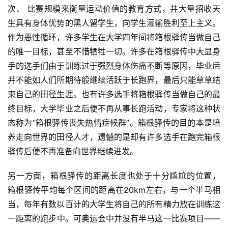
次、 比赛规模来衡量
运动价值的教育方式，并大量招收天
生具有身体优势的黑人留
学生，向学生灌输胜利至上主义。
作为恶性循环，许多学生在
大学四年间将箱根驿传当做自己
的唯一目标，甚至不惜牺牲一
切。许多在箱根驿传中大显身
手的选手们由于训练过于强烈身
体伤痛不断等原因，毕业后
并不能如人们所期待般继续活跃于
长跑界，最后只能草草结
束自己的田径生涯。也有许多选手将
箱根驿传当做自己的最
终目标，大学毕业之后便不再从事长跑
活动，专家将这种状
态称为“箱根驿传丧失热情症候群”。箱
根驿传的目的本是培
养走向世界的田径人才，遗憾的是却有许
多选手在跑完箱根
驿传后便不再准备向世界继续进发。
另一方面，箱根驿传的距离长度也处于十分尴尬的位置， 
箱根驿传平均每个区间的距离在20km左右，与一个半马相
当，
每年有数以百计的大学生将自己的所有精力放在训练这
一距离
的跑步中。可奥运会中并没有半马这一比赛项目——