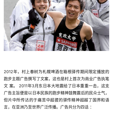
2012年，村上春树为札幌啤酒在箱根驿传期间限定播放的
跑步主题广告撰写了文案，这也是村上首次为商业广告执笔
文 案。 2011年3月东日本大地震给了日本重重一击，这支
广告主
旨便是以日本民族的跑步精神鼓舞震后的民众士气，
但片中所
传达的于痛苦中超拔的驿传精神超越了国界和语
言，在亚洲乃
至世界广泛传播。
广告共分为四话 ：