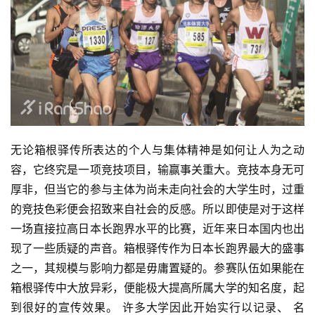
无论箱根驿传所表达的个人与集体精神是如何让人为之动
容，
它终究是一项竞技项目，输赢事关重大。竞技本身无可
厚
非，但当它的参与主体为尚未走向社会的大学生时，过重
的竞
技色彩便会招致来自社会的反感。所以即使是对于这样
一场直
接拉高日本长跑界水平的比赛，近年来日本国内也出
现了一些
质疑的声音。箱根驿传作为日本长跑界最大的盛事
之一，其规
模与影响力都是毋庸置疑的。参赛队伍如果能在
箱根驿传中大
放异彩，便能极大提高所属大学的知名度，起
到很好的宣传效
果。 许多大学因此开始实行以记录、 名