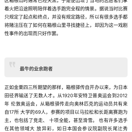
区箱根
山时通常已经天黑，于是便出现了当地的志愿者们拿
着火把沿
途照明陪伴着选手跑完全程的情景。据说当时比赛
只规定了起
点和终点，并没有规定路径，所以有很多选手都
将赌注压在了
如何在箱根山里寻找捷径上，却因为这一戏剧
性事件的出现而
只好作罢。
最牛的业余跑者
正如金栗四三所期望的那样，箱根驿传自开办以来，为日本
田径界输送了无数人才。从1920年安特卫普奥运会到2012
年 伦敦奥运会，从箱根驿传走向奥林匹克的运动员共有来
自17所 大学的69人，参赛的项目以马拉松和长距离赛跑为
主，也包括
了竞走、 十项全能，甚至滑雪。 也有许多选手
在其他领域大 放异彩，如日本国会参议院副院长尾辻秀