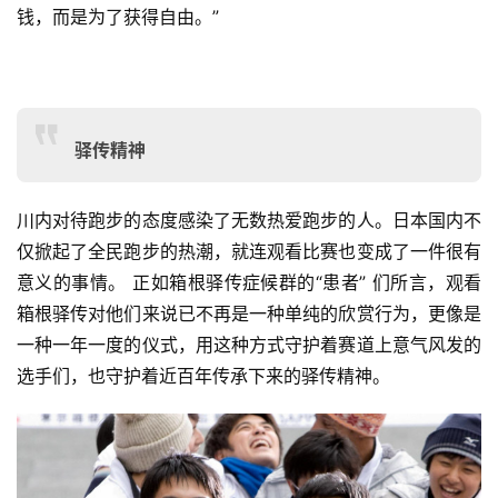
钱，而是
为了获得自由。”
动
集
驿传精神
川内对待跑步的态度感染了无数热爱跑步的人。日本国内
不
仅掀起了全民跑步的热潮，就连观看比赛也变成了一件很有
意义的事情。 正如箱根驿传症候群的“患者” 们所言，观看
箱根驿传对他们来说已不再是一种单纯的欣赏行为，更像是
一
种一年一度的仪式，用这种方式守护着赛道上意气风发的
选手
们，也守护着近百年传承下来的驿传精神。