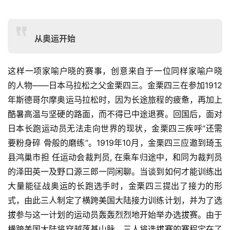
从奥运开始
这样一项家喻户晓的赛事，创意来自于一位同样家喻户晓 
的人物——日本马拉松之父金栗四三。金栗四三在参加1912
年
斯德哥尔摩奥运马拉松时，因为长途旅程的疲惫，再加上
酷暑
高温与坚硬的路面，而不得已中途退赛。回国后，面对
日本长
跑运动员无法走向世界的现状，金栗四三疾呼“还需
要粉身碎 骨般的磨练”。1919年10月，金栗四三应邀到琦玉
县鸿巢市担 任运动会裁判员, 在乘车归途中，和同为裁判员
的泽田英一及
野口源三郎一同闲聊。当谈到如何才能训练出
大量能征战奥运
的长跑选手时，金栗四三提出了接力的形
式，由此三人制定了
横跨美国大陆接力训练计划，并为了选
拔参与这一计划的运动
员轰轰烈烈地开始举办选拔赛。由于
横跨美国大陆将穿越落基
山脉，三人将选拔赛的赛程定在了