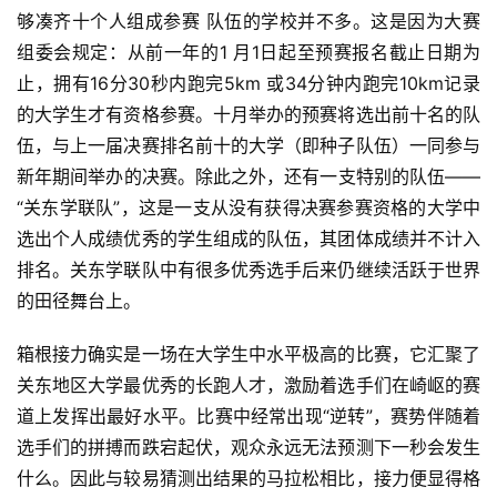
够凑齐十个人组成参赛 队伍的学校并不多。这是因为大赛
组委会规定：从前一年的1 月1日起至预赛报名截止日期为
止，拥有16分30秒内跑完5km 或34分钟内跑完10km记录
的大学生才有资格参赛。十月举办的
预赛将选出前十名的队
伍，与上一届决赛排名前十的大学（即
种子队伍）一同参与
新年期间举办的决赛。除此之外，还有一
支特别的队伍—— 
“关东学联队”，这是一支从没有获得决赛
参赛资格的大学中
选出个人成绩优秀的学生组成的队伍，其团
体成绩并不计入
排名。关东学联队中有很多优秀选手后来仍继
续活跃于世界
的田径舞台上。
箱根接力确实是一场在大学生中水平极高的比赛，它汇聚
了
关东地区大学最优秀的长跑人才，激励着选手们在崎岖的赛
道上发挥出最好水平。比赛中经常出现“逆转”，赛势伴随着
选手们的拼搏而跌宕起伏，观众永远无法预测下一秒会发生
什
么。因此与较易猜测出结果的马拉松相比，接力便显得格