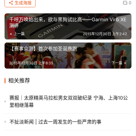
生成海报
0
千呼万唤始出来，欲与黑狗试比高——Garmin Virb XE
测评
上一篇
2015年12月30日 上午2:42
【赛事众测】首次参加圣诞鹿跑
2015年12月30日 上午8:35
下一篇
相关推荐
赛报｜太原精英马拉松男女双双破纪录 宁海、上海10公
里相继落幕
不扯淡新闻 | 过去一周发生的一些严肃的事