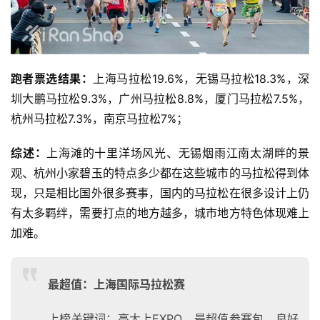
跑者票选结果：
上海马拉松19.6%，无锡马拉松18.3%，深
圳大鹏马拉松9.3%，广州马拉松8.8%，厦门马拉松7.5%，
杭州马拉松7.3%，南京马拉松7%；
综述：
上海滩的十里洋场风光、无锡烟雨江南太湖畔的景
比
观、杭州小家碧玉的特点多少都在这些城市的马拉松得到体
赛
现，只是相比国外很多赛事，国内的马拉松在很多设计上仍
有太多羁绊，需要打点的地方越多，城市地方特色体现难上
观
加难。
察
装
最超值：上海国际马拉松赛
备
上榜关键词：高大上EXPO、最超值参赛包、良好