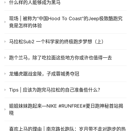
什么样的人能够成为黑马
现场 | 被称为“中国Hood To Coast”的Jeep极致酷跑究
竟是怎样的体验
马拉松Sub2 一个科学家的终极跑步梦想（上）
跑个兰马，除了吃拉面这些地方你或许也值得一去
龙蟠虎踞战金陵，子成蓉城勇夺冠
Tips | 应该为跑完马拉松的自己准备些什么？
姐姐妹妹跑起来—NIKE #RUNFREE#夏日跑神秘首站揭
晓
喜欢上马的理由 | 南京路长跑队：岁月带不走对跑步的热