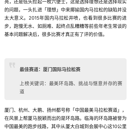
亮，还是低头捡起一枚六便士，这是选择理想还是选择现实
的问题，一头扎进「理想」中来揶揄国内马拉松的缺陷并没
太大意义。
2015年国内马拉松井喷，也看到很多比赛的进
步，跑慢无水、如厕难、起终点乱糟糟等前些年老生常谈的
基本问题解决后，很多比赛才真正有了评的价值。
最佳赛道：
厦门国际马拉松赛
上榜关键词：最美环岛路、挑战与惬意并存的赛
道
厦门、杭州、大鹏、扬州都号称「中国最美马拉松赛道」，
在风景上帮厦马脱颖而出的是环岛路。
临海的环岛路被誉为
中国最美的跑步线路，其中从厦大白城到会展中心这10公里