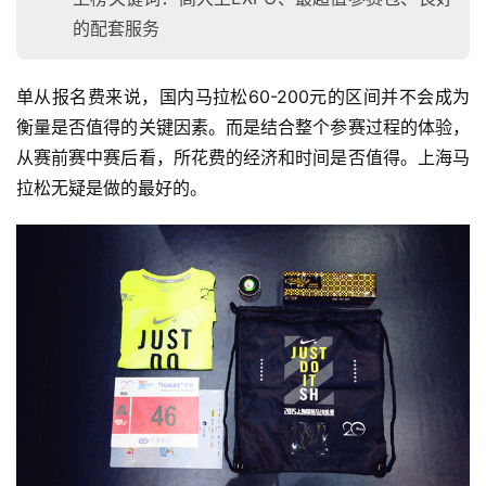
训
的配套服务
练
单从报名费来说，国内马拉松60-200元的区间并不会成为
视
频
衡量是否值得的关键因素。而是结合整个参赛过程的体验，
从赛前赛中赛后看，所花费的经济和时间是否值得。上海马
用
拉松无疑是做的最好的。
户
精
选
运
动
集