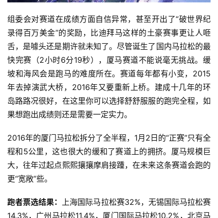
组委会对赛道在成绩方面自信异常，甚至开出了“破世界纪
录得百万美金”的奖励，比迪拜马这样的土豪赛事更让人咂
舌，是噱头还是期许就未知了。尽管诞生了国内马拉松的最
快完赛（2小时6分19秒），厦马赛道不能说毫无挑战。缓
坡和海风会是跑马的难度所在。赛道每年都有小变，2015
年去掉演武大桥，2016年又要重新上桥。建成十几年的环
岛路路况很好，在这里你可以选择舒舒服服的跑完全程，如
果想跑出成绩则还是需要一定实力。
2016年的厦门马拉松拆分了全半程，1月2日的“正赛”只有全
程和5公里，这也很大的缓和了赛道上的拥挤。厦马规模巨
大，往年过起点熙熙攘攘摩肩接踵，在未来这条赛道会跑的
更“宽敞”些。
跑者票选结果：
上海国际马拉松赛32%，无锡国际马拉松赛
14.3%，广州马拉松11.4%，厦门国际马拉松10.2%，北京马