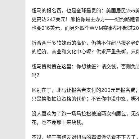
纽马的报名费，也是全球最贵的：美国居民255
更高达347美元！哪怕你是主办方——纽约路跑者协会（
也要216美元，而另外四个WMM赛事都不超过2
折合两千多软妹币的高价，仍挡不住纽马报名者的
的经济、商业和文化中心呢？供求严重失衡，只
纽马拽就拽在这里：你想抽签？请交钱，否则免谈
吗？
区别在于，北马让报名者支付的200元是报名费
只是换取抽签资格的代价；不管你中没中签，概不
没人喜欢为了跑一场马拉松被迫两次掏腰包，无
花，也不差那十来块钱。
不过，终于有跑友对纽马的霸道做法看不下去了