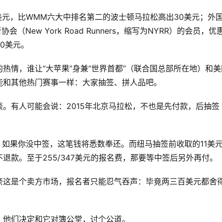
美元，比WMM六大中排名第二的波士顿马拉松高出30美元；外
New York Road Runners，缩写为NYRR）的会员，优
00美元。
热情，谁让“大苹果”身兼“世界首都”（联合国总部所在地）和美
能和其他热门赛事一样：大家抽签、拼人品吧。
。有人可能会说：2015年北京马拉松，不也是先付款，后抽签
；如果你没中签，这笔钱将悉数奉还。而纽马抽签前收取的11美
退款。至于255/347美元的报名费，那要等中签后另外再付。
奈这是个卖方市场，报名者只能忍气吞声：毕竟两三百美元都舍
，他们决定和它对簿公堂，讨个公道。