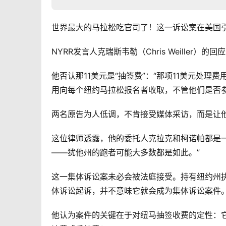
世界最大的马拉松吃官司了！这一诉讼案在美国
NYRR发言人克瑞斯韦勒（Chris Weiller
他否认那11美元是“抽签费”：“那项11美元处
用向每个纽约马拉松报名者收取，不管他们是否
两名原告为人低调，不肯接受媒体采访，而是让他们聘
这位律师透露，他的委托人克拉克和柯诺帕都是
——犹他州的跑者可能大多数都是如此。”
这一集体诉讼案未必会被法庭接受。持有纽约州
体诉讼起诉，并不意味它就会成为集体诉讼案件。
他认为案件的关键在于对纽马抽签收费的定性：它