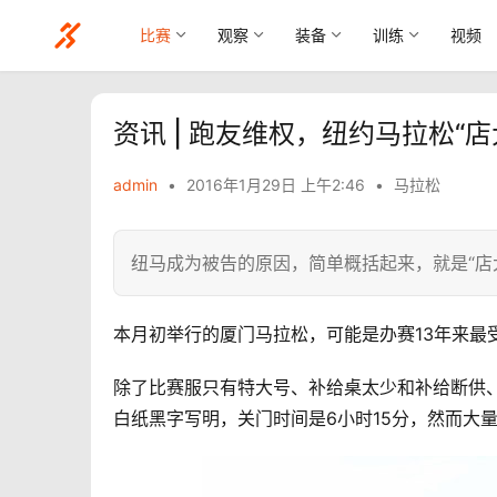
比赛
观察
装备
训练
视频
资讯 | 跑友维权，纽约马拉松“
admin
•
2016年1月29日 上午2:46
•
马拉松
纽马成为被告的原因，简单概括起来，就是“店
本月初举行的厦门马拉松，可能是办赛13年来最
除了比赛服只有特大号、补给桌太少和补给断供
白纸黑字写明，关门时间是6小时15分，然而大