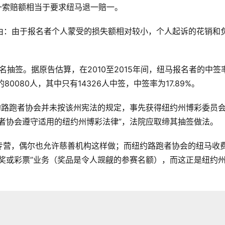
这一索赔额相当于要求纽马退一赔一。
由：由于报名者个人蒙受的损失额相对较小，个人起诉的花销和
名抽签。据原告估算，在2010至2015年间，纽马报名者的中签
0080人，其中只有14326人中签，中签率为17.89%。
约路跑者协会并未按该州宪法的规定，事先获得纽约州博彩委员
者协会遵守适用的纽约州博彩法律”，法院应取缔其抽签做法。
专营，偶尔也允许慈善机构这样做；而纽约路跑者协会的纽马收
奖或彩票”业务（奖品是令人觊觎的参赛名额），而这正是纽约