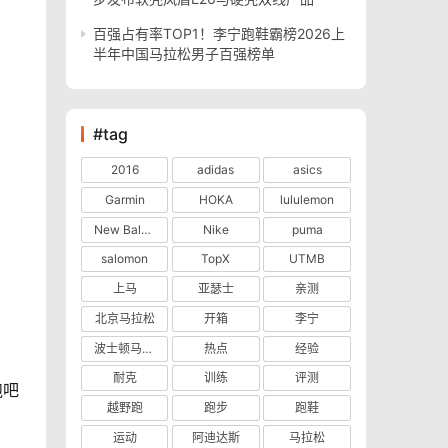
百强占有率TOP1！李宁跑鞋霸榜2026上
半年中国马拉松男子百强榜单
#tag
2016
adidas
asics
Garmin
HOKA
lululemon
New Balance
Nike
puma
salomon
TopX
UTMB
上马
亚瑟士
亲测
北京马拉松
开箱
李宁
波士顿马拉松
热点
经验
耐克
训练
评测
跑吧
越野跑
跑步
跑鞋
运动
阿迪达斯
马拉松