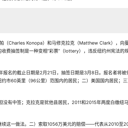
arles Konopa）和马修克拉克（Matthew Clark），向
费抽签制是一种变相“彩票”（lottery），违反纽约州宪法的
年报名的截止日期是2月21日，抽签日期是3月8日。报名者将被
约市60英里（96公里）范围内的居民；二）美国国内居民；三
但没有中签；克拉克是犹他县居民，2011和2015年两度白缴纽
这一做法。二）索取1056万美元的赔偿——代表从2010至20