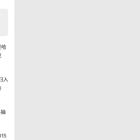
曼哈
规
归入
）
马抽
15