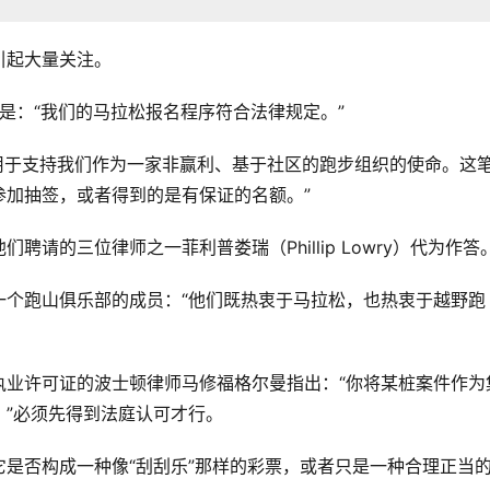
引起大量关注。
）的回应是：“我们的马拉松报名程序符合法律规定。”
理费用于支持我们作为一家非赢利、基于社区的跑步组织的使命。这
参加抽签，或者得到的是有保证的名额。”
请的三位律师之一菲利普娄瑞（Phillip Lowry）代为作答
一个跑山俱乐部的成员：“他们既热衷于马拉松，也热衷于越野跑
执业许可证的波士顿律师马修福格尔曼指出：“你将某桩案件作为
”必须先得到法庭认可才行。
是否构成一种像“刮刮乐”那样的彩票，或者只是一种合理正当