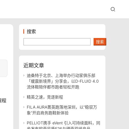
搜索
搜索
近期文章
迪桑特于北京、上海举办行动家俱乐部
「缓震新境界」分享会，以D-FLUID 4.0
流体鞋陪伴都市跑者轻松开跑
精英之速，竞逐新程
规程
FILA AURA菁英跑落地深圳，以“稳驭万
象”开启商务跑鞋新体验
PELLIOT携手 eVent 引入可持续面料，同
步发布软壳风盾E26与硬壳双线产品