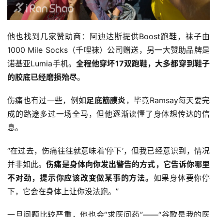
他也找到几家赞助商：阿迪达斯提供Boost跑鞋，袜子由
1000 Mile Socks（千哩袜）公司赠送，另一大赞助品牌是
诺基亚Lumia手机。
全程他穿坏17双跑鞋，大多都穿到鞋子
的胶底已经磨损殆尽
。
伤痛也有过一些，例如
足底筋膜炎
，毕竟Ramsay每天要完
成的路途多过一场全马，但他逐渐读懂了身体想传达的信
息。
“在过去，伤痛往往就意味着‘停下’，但我已经意识到，情况
并非如此。
伤痛是身体向你发出警告的方式，它告诉你哪里
不对劲，提示你应该改变做某事的方法。
如果身体要你停
下，它会在身体上让你没法跑。”
一旦问题比较严重，他也会“求医问药”——“谷歌是我的医