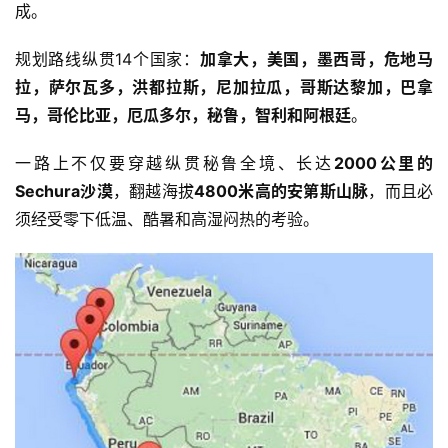
成。
规划路线纵贯14个国家：
加拿大，美国，墨西哥，危地马
拉，萨尔瓦多，洪都拉斯，尼加拉瓜，哥斯达黎加，巴拿
马，哥伦比亚，厄瓜多尔，秘鲁，智利和阿根廷
。
一路上不仅要穿越纵贯秘鲁全境、长达
2000公里的
Sechura沙漠
，翻越海拔
4800米高的安第斯山脉
，而且必
须经受零下低温、酷暑和高湿闷热的考验。