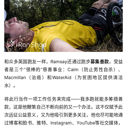
训
练
视
频
用
和众多英国跑友一样，Ramsay还通过跑步
募集善款
，受益
户
者是三个“很棒的”慈善事业：Calm（防止男性自杀）、
精
Macmillan（治癌）和WaterAid（为贫困地区提供清洁
选
水）。
运
将此行当作一项工作任务来完成——我多跑就能多筹措善
动
款，这是他鞭策自己不断向前的又一个办法。这不仅赋予此
集
次远征公益意义，又为他吸引到更多关注，他也尽可能地通
过博客和脸书、推特、Instagram、YouTube等社交媒体，