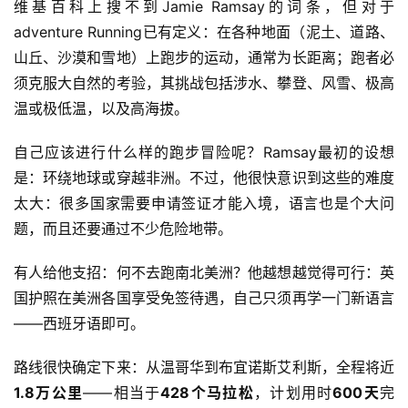
维基百科上搜不到Jamie Ramsay的词条，但对于
adventure Running已有定义：在各种地面（泥土、道路、
山丘、沙漠和雪地）上跑步的运动，通常为长距离；跑者必
须克服大自然的考验，其挑战包括涉水、攀登、风雪、极高
温或极低温，以及高海拔。
自己应该进行什么样的跑步冒险呢？Ramsay最初的设想
是：环绕地球或穿越非洲。不过，他很快意识到这些的难度
太大：很多国家需要申请签证才能入境，语言也是个大问
题，而且还要通过不少危险地带。
有人给他支招：何不去跑南北美洲？他越想越觉得可行：英
国护照在美洲各国享受免签待遇，自己只须再学一门新语言
——西班牙语即可。
路线很快确定下来：从温哥华到布宜诺斯艾利斯，全程将近
1.8万公里
——相当于
428个马拉松
，计划用时
600天
完