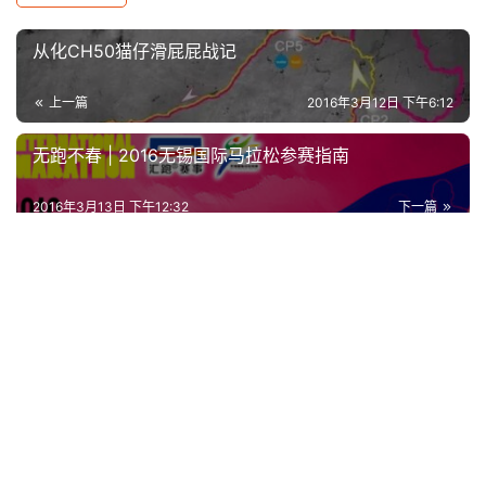
从化CH50猫仔滑屁屁战记
上一篇
2016年3月12日 下午6:12
无跑不春 | 2016无锡国际马拉松参赛指南
2016年3月13日 下午12:32
下一篇
相关推荐
书影音 | 那些也许会让跑步变的更美好的书
不扯淡新闻 | 有个跑马拉松的男朋友，是一种怎样的体
验？
人物 | “超马之神”库罗斯