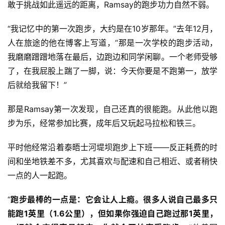
敢于挑战如此遥远的距离，Ramsay的跑步功力自然不弱。
“我记忆中的第一次跑步，大约是在10岁那年。”去年12月，
人在旅途的他在博客上写道，“那是一次学校的跑步活动，
我磨磨蹭蹭地落在最后，边跑边和同学闲聊。一个老师受够
了，在我屁股上踹了一脚，说：今天你要是不跑第一，放学
后就给我留下！”
那是Ramsay第一次发现，自己还真的很能跑。从此他以跑
步为乐，经常参加比赛，成年后又玩起马拉松和铁三。
平时他经常沿着泰晤士河堤坝跑步上下班——反正耗费的时
间和坐地铁差不多，尤其喜欢与配速和自己相近、或者稍快
一点的人一起跑。
“
跑步最棒的一点是：它会让人上瘾。很多人说自己最多只
能跑1英里（1.6公里），但如果你强迫自己跑过那1英里，