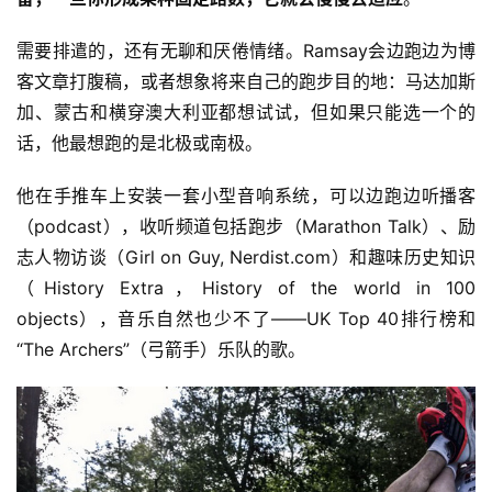
需要排遣的，还有无聊和厌倦情绪。Ramsay会边跑边为博
客文章打腹稿，或者想象将来自己的跑步目的地：马达加斯
加、蒙古和横穿澳大利亚都想试试，但如果只能选一个的
话，他最想跑的是北极或南极。
他在手推车上安装一套小型音响系统，可以边跑边听播客
（podcast），收听频道包括跑步（Marathon Talk）、励
志人物访谈（Girl on Guy, Nerdist.com）和趣味历史知识
比
（History Extra，History of the world in 100 
赛
objects），音乐自然也少不了——UK Top 40排行榜和
“The Archers”（弓箭手）乐队的歌。
观
察
装
备