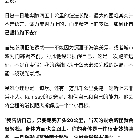
会说。
日复一日地奔跑四五十公里的漫漫长路，最大的困难其实并
不是语言、体力或财力上的，而是精神上的支撑：
如何让自
己坚持跑下去？
首先必须拒绝诱惑——不能因为沉湎于海滨美景，或者城市
派对而踯躅不前。为此他经常提醒自己：这是一次跑步远
征，不是在度假；我的路线取决于每天必须完成的距离，不
能围绕观光景点。
畏难心理也是一道坎。还有一万几千公里要跑！这听上去非
常吓人。Ramsay的诀窍是，相信自己和自己的能力。他会
将全程的漫长距离拆解成一个个小目标。
“
我告诉自己，只要跑完开头20公里，当天的剩余路程就会
很轻松。身体方面也会跟上。你的身体是一件很奇妙的装
备，一旦你形成某种固定路数，它就会慢慢去适应
。”