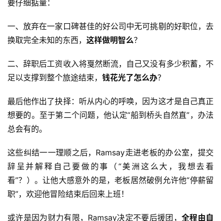
要仔细掂量：
一、放弃在一家口碑甚佳的好公司中无可挑剔的好职位，去
换取完全未知的东西，
这样做明智么
？
二、辞职后工资收入将戛然断流，自己又没有多少积蓄，不
足以支撑到整个旅途结束，
钱花光了怎么办
？
最后他作出了抉择：听从内心的呼唤，因为这才是自己真正
想要的。至于第二个问题，他认定“船到桥头自然直”，办法
总会有的。
这些纠结一一理顺之后，Ramsay走进老板的办公室，提交
辞呈并解释自己要做的事（“美洲这么大，我想去看
看”？）。让他大感意外的是，老板居然破例允许他“停薪留
职”，欢迎他冒险结束后回来上班！
或许是因为财力有限，Ramsay决定不要后援团，
全程由自