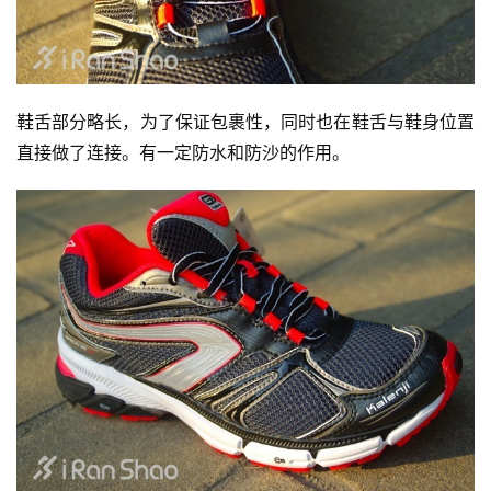
察
装
备
鞋舌部分略长，为了保证包裹性，同时也在鞋舌与鞋身位置
直接做了连接。有一定防水和防沙的作用。
训
练
视
频
用
户
精
选
运