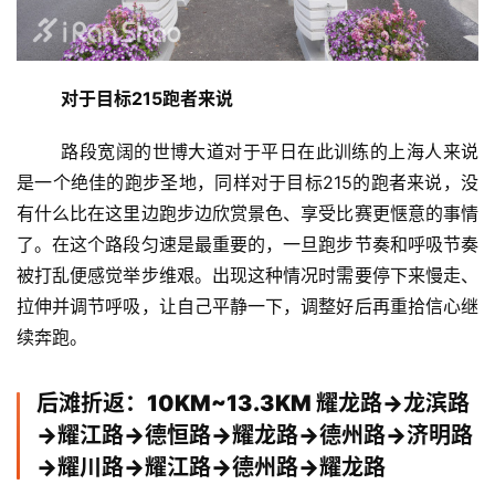
对于目标215跑者来说
	路段宽阔的世博大道对于平日在此训练的上海人来说
比
是一个绝佳的跑步圣地，同样对于目标215的跑者来说，没
赛
有什么比在这里边跑步边欣赏景色、享受比赛更惬意的事情
了。在这个路段匀速是最重要的，一旦跑步节奏和呼吸节奏
观
被打乱便感觉举步维艰。出现这种情况时需要停下来慢走、
察
拉伸并调节呼吸，让自己平静一下，调整好后再重拾信心继
续奔跑。
装
备
后滩折返：10KM~13.3KM 耀龙路→龙滨路
→耀江路→德恒路→耀龙路→德州路→济明路
训
→耀川路→耀江路→德州路→耀龙路
练