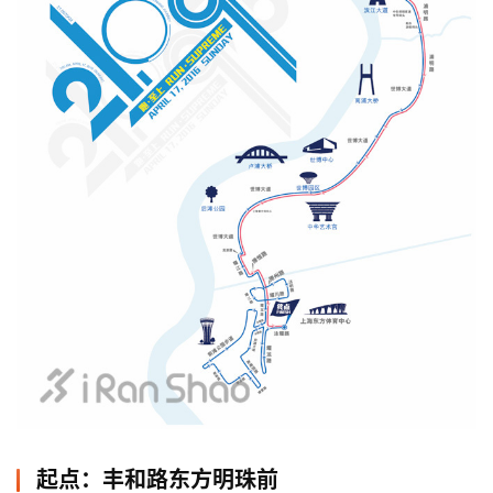
起点：丰和路东方明珠前