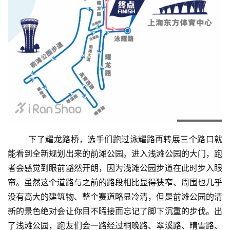
下了耀龙路桥，选手们跑过泳耀路再转展三个路口就
能看到全新规划出来的前滩公园。进入浅滩公园的大门，跑
者会感觉到眼前豁然开朗，因为浅滩公园步道在此时步入眼
帘。虽然这个道路与之前的路段相比显得狭窄、周围也几乎
没有高大的建筑物、整个赛道略显冷清，但是前滩公园的清
新的景色绝对会让你目不暇接而忘记了脚下沉重的步伐。出
了浅滩公园，跑友们会一路经过桐晚路、翠溪路、晴雪路、