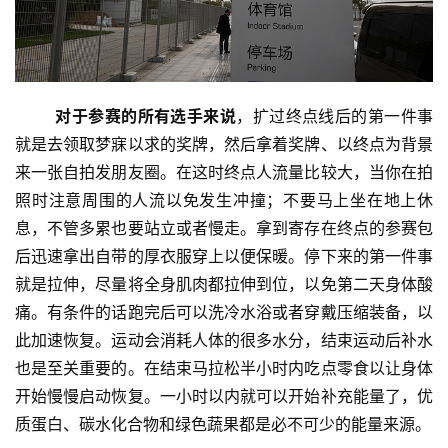
对于参赛的所有选手来说
，扩过终点线后的第一件事
就是去领取梦寐以求的奖牌，然后拿着奖牌、以终点为背景
来一张自拍发朋友圈。在这时终点人流量比较大，当你在拍
照时注意周围的人流以免发生冲撞；不要马上坐在地上休
息，不管多累也要站立或者慢走。拿到寄存在终点的参赛包
后迅速拿出自带的厚衣服穿上以便保暖。停下来的第一件事
就是拉伸，尽量将全身肌肉都拉伸到位，以免第二天身体酸
痛。有条件的话跑完后可以洗冷水浴或者穿戴压缩装备，以
此加速恢复。
运动会消耗人体的很多水分，结束运动后补水
也是至关重要的。在结束马拉松半小时内吃点零食以让身体
开始慢慢启动恢复。一小时以内就可以开始补充能量了，优
质蛋白、碳水化合物和绿色蔬果都是必不可少的能量来源。