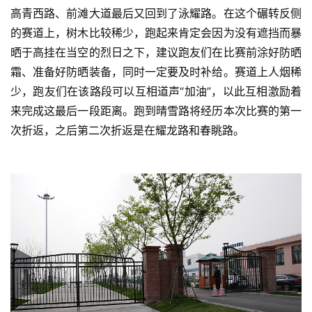
高青西路、前滩大道最后又回到了泳耀路。在这个碾转反侧
的赛道上，树木比较稀少，跑起来肯定会因为没有遮挡而暴
晒于高挂在当空的烈日之下，建议跑友们在比赛前涂好防晒
霜、准备好防晒装备，同时一定要及时补给。赛道上人烟稀
少，跑友们在该路段可以互相道声“加油”，以此互相激励着
来完成这最后一段距离。跑到晴雪路将经历本次比赛的第一
次折返，之后
第二次折返
是在耀龙路和春眺路。