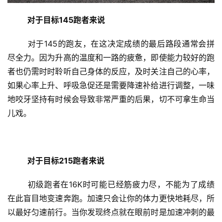
对于目标145跑者来说
	对于145的跑友，在这决定成绩的最后路段通常会拼
尽全力。因为升高的温度和一路的疲惫，即使能力较好的跑
者也仍需时时聆听自己身体的反应，及时关注自己的心率，
如果心率上升、呼吸急促还是需要降速补给进行调整，一味
地咬牙坚持有时候会导致非常严重的后果，切不可拿生命当
儿戏。
对于目标
215
跑者来说
	初级跑者在16K时可能已经筋疲力尽，不能为了成绩
在此盲目地变速奔跑。加速只会让你的体力更快地耗尽，所
以最好匀速前行。当你发现终点就在眼前时是加速冲刺的最