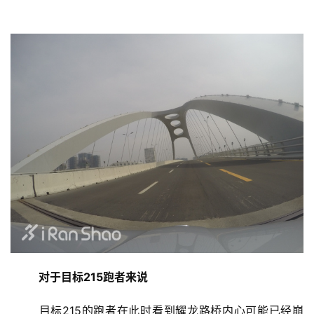
对于目标215跑者来说
目标215的跑者在此时看到耀龙路桥内心可能已经崩