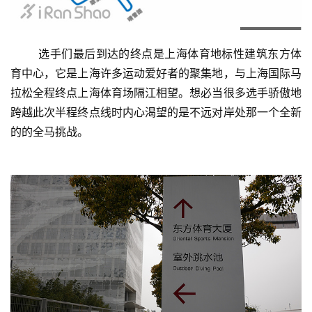
	选手们最后到达的终点是上海体育地标性建筑东方体
育中心，它是上海许多运动爱好者的聚集地，与上海国际马
拉松全程终点上海体育场隔江相望。想必当很多选手骄傲地
跨越此次半程终点线时内心渴望的是不远对岸处那一个全新
的的全马挑战。