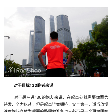
对于目标130跑者来说
对于想冲进130的跑友来说，在起点处就需要你蓄势
待发、全力以赴，但是起点毕竟拥挤，安全第一，适当放慢
速度跑热身体为后面的路程做准备也未必不是一个更为明智