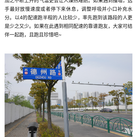
加
之不断上升的气温更会让人燥热难耐。如果遇到撞墙，选
手最好放慢速度或者停下来休息，调整呼吸并小口补充水
分。以4的配速跑半程的人比较少，率先跑到该路段的人更
是少之又少。如果在此遇到相同配速的靠谱跑友，大家可结
伴一起跑，且跑且珍惜吧~