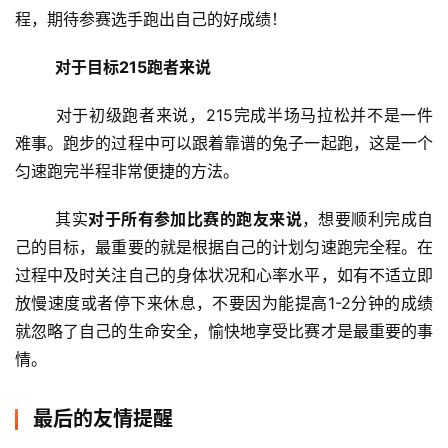
程，期待参赛选手跑出自己的好成绩！
对于目标
215
跑者来说
对于初级跑者来说，215完成半场马拉松并不是一件
难事。跑步的过程中可以跟着靠谱的兔子一起跑，这是一个
匀速跑完半程非常便捷的方法。
其实
对于所有参加比赛的跑友来说
，想要顺利完成自
己的目标，最重要的就是根据自己的计划匀速跑完全程。在
过程中及时关注自己的身体状况和心率水平，如有不适立即
放慢速度或者停下来休息，不要因为能提高1-2分钟的成绩
就忽略了自己的生命安全，愉快地享受比赛才是最重要的事
情。
最后的友情提醒