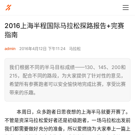
2016上海半程国际马拉松探路报告+完赛
指南
admin
2016年4月12日 下午11:24
马拉松
我们根据不同的半马目标成绩——130、145、200和
215，配合不同的路段，为大家提供了针对性的意见，
希望所有参赛跑者可以安全愉快地完成比赛，享受比赛
带来的乐趣。
本周日，众多跑者日思夜想的上海半马就要开赛了。
不管是资深马拉松爱好者还是初级跑者，一场马拉松出发前
我们都需要做好充分的准备，所以爱燃烧为大家奉上一篇上