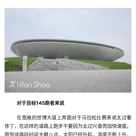
对于目标145跑者来说
	在宽敞的世博大道上奔跑对于马拉松比赛来说太过奢
侈了，在这样的道路上跑步不要因为太过兴奋而加快速度。
跑到该路段时间大概八点，太阳已经升起，温度不断上升，