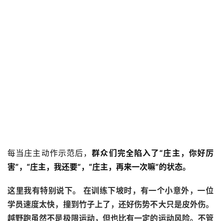
每当庄主动作示范后，
群众们完全陷入了“庄主，你好厉
害”，“庄主，我还要”，“庄主，再来一次嘛”的状态。
比
这里我有特别说下。 在训练下坡时，有一个小意外，一位
赛
学员速度太快，撞到竹子上了，还好伤势不大只是皮外伤。
越野跑虽然不是极限运动，但也比有一定的运动风险。不管