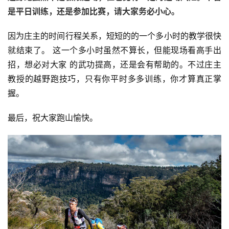
观
是平日训练，还是参加比赛，请大家务必小心。
察
因为庄主的时间行程关系，短短的的一个多小时的教学很快
装
就结束了。 这一个多小时虽然不算长，但能现场看高手出
备
招，想必对大家 的武功提高，还是会有帮助的。不过庄主
教授的越野跑技巧，只有你平时多多训练，你才算真正掌
训
握。
练
最后，祝大家跑山愉快。
视
频
用
户
精
选