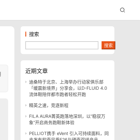
搜索
搜索
近期文章
月
迪桑特于北京、上海举办行动家俱乐部
「缓震新境界」分享会，以D-FLUID 4.0
流体鞋陪伴都市跑者轻松开跑
精英之速，竞逐新程
FILA AURA菁英跑落地深圳，以“稳驭万
象”开启商务跑鞋新体验
PELLIOT携手 eVent 引入可持续面料，同
步发布软壳风盾E26与硬壳双线产品