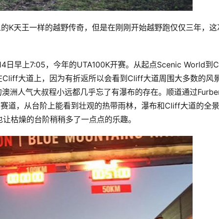
人的K天王一样的越野传奇，但是在刚刚开始越野跑仅仅三年，这
上7:05，今年的UTA100K开赛。从起点Scenic World到C
都在Cliff大道上，因为有折返所以会看到Cliff大道周围大多数的风
的澳洲人气大叔程小远都几乎忘了有瀑布的存在。顺道通过Furber
的赛道，从台阶上能看到壮观的热带雨林，瀑布和Cliff大道的全
也让枯燥的台阶稍稍多了一点点的乐趣。