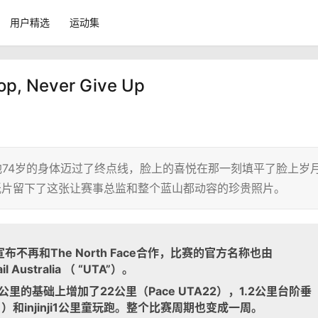
用户精选
运动集
, Never Give Up
on拖着他74岁的身体迈过了终点线，脸上的喜悦在那一刻填平了脸上岁
 Up”纸片留下了这张让赛事总监和整个蓝山都动容的珍贵照片。
布不再和The North Face
合作，比赛的官方名称也由
l Australia
（ “UTA”
）。
公里的基础上增加了22
公里（Pace UTA22
），1.2
公里台阶垂
1
）和injinji1
公里童玩跑。整个比赛周期也变成一周。