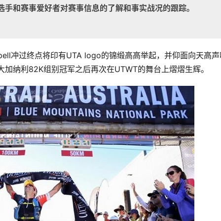
选手和赛事爱好者对赛事信息的了解和事实战况的跟踪。
pell冲过终点将印有UTA logo的锦缎高高举起，并仰面向天高声
大加纳利82K组别冠军之后再次在UTWT的舞台上熠熠生辉。