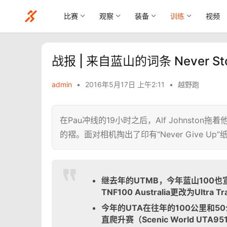
比赛
观察
装备
训练
视频
战报 | 来自蓝山的词条 Never Stop
admin
•
2016年5月17日 上午2:11
•
越野跑
在Pau冲线的19小时之后，Alf Johnst
的褶。面对相机掏出了印有“Never Give
继去年的UTMB
，今年蓝山100
也宣
TNF100 Australia
更改为Ultra Trai
今年的UTA
在往年的100
公里和50
直爬升赛（Scenic World UTA95