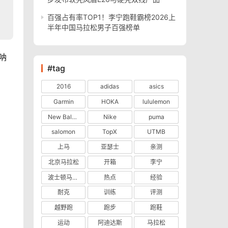
百强占有率TOP1！李宁跑鞋霸榜2026上
半年中国马拉松男子百强榜单
呐
#tag
2016
adidas
asics
Garmin
HOKA
lululemon
New Balance
Nike
puma
salomon
TopX
UTMB
上马
亚瑟士
亲测
北京马拉松
开箱
李宁
波士顿马拉松
热点
经验
耐克
训练
评测
越野跑
跑步
跑鞋
运动
阿迪达斯
马拉松