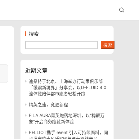
搜索
搜索
近期文章
迪桑特于北京、上海举办行动家俱乐部
「缓震新境界」分享会，以D-FLUID 4.0
流体鞋陪伴都市跑者轻松开跑
精英之速，竞逐新程
FILA AURA菁英跑落地深圳，以“稳驭万
象”开启商务跑鞋新体验
PELLIOT携手 eVent 引入可持续面料，同
步发布软壳风盾E26与硬壳双线产品