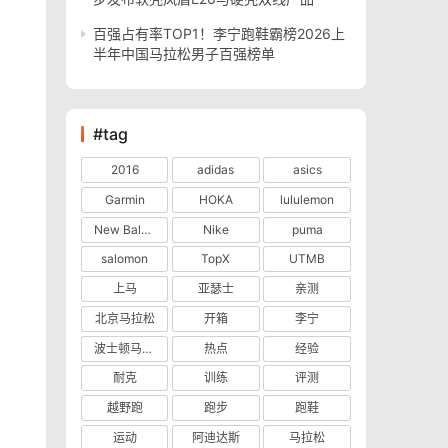
百强占有率TOP1！李宁跑鞋霸榜2026上
半年中国马拉松男子百强榜单
#tag
2016
adidas
asics
Garmin
HOKA
lululemon
New Balance
Nike
puma
salomon
TopX
UTMB
上马
亚瑟士
亲测
北京马拉松
开箱
李宁
波士顿马拉松
热点
经验
耐克
训练
评测
越野跑
跑步
跑鞋
运动
阿迪达斯
马拉松