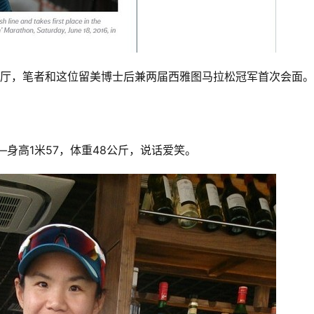
餐厅，笔者和这位留美博士后兼两届西雅图马拉松冠军首次会面。
身高1米57，体重48公斤，说话爱笑。