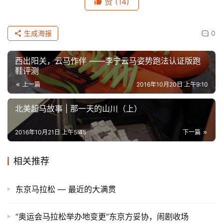
赞
(14)
生成海报
0
西出阳关，云马作伴 ——李宁云马姿势跑法认证版跑
鞋评测
上一篇
2016年10月20日 上午9:10
北美超马故事 | 那一天的山川（上）
2016年10月21日 上午5:45
下一篇
相关推荐
东京马拉松 — 最近的大满贯
“奥运会马拉松举办地变更”东京方妥协，闹剧收场