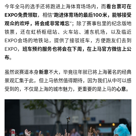
今年全马的选手还将跑进上海体育场场内，而
看台票可在
训
EXPO免费领取
，相信“
跑进体育场的最后100米，能够接受
练
观众的欢呼，将会成非常难忘
”；除了赛事包里的纪念版地
铁票，还在虹桥枢纽站、火车站、浦东机场，以及临近
视
EXPO会场的地铁站，提供了接驳班车，方便跑友们去到
频
EXPO，
班车预约服务也将会在下周，在上马官方微信上公
布
。
用
户
虽然说赛道本身
新意
不大，毕竟往年就已将上海著名的经典
精
景观汇集于此，但上马依然值得期待，因为我们从中可以感
选
受到的，不仅是上海的城市魅力，更重要的是上马的
心意
。
运
动
集