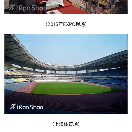
（2015年EXPO现场）
比
赛
观
察
装
（上海体育场）
备