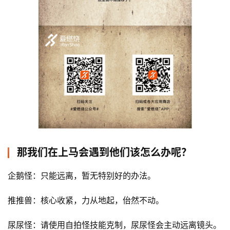
比
赛
观
察
那我们在上马会遇到他们该怎么办呢？
装
企鹅怪：只能远离，暂无特别好的办法。
备
推推兽：核心收紧，力从地起，佁然不动。
训
尿尿怪：请使用自拍怪技能克制，尿尿怪会主动远离镜头。
练