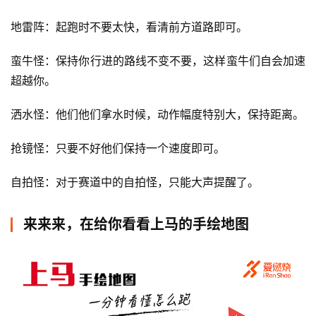
地雷阵：起跑时不要太快，看清前方道路即可。
视
频
蛮牛怪：保持你行进的路线不变不要，这样蛮牛们自会加速
超越你。
用
户
洒水怪：他们他们拿水时候，动作幅度特别大，保持距离。
精
选
抢镜怪：只要不好他们保持一个速度即可。
运
自拍怪：对于赛道中的自拍怪，只能大声提醒了。
动
集
来来来，在给你看看上马的手绘地图