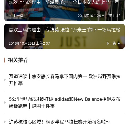
喜欢上马的理由 | 前泽典子：一个日本女人的上马十年
上一篇
2016年10月24日 上午11:12
喜欢上马的理由 | 专访莫·法拉 “万米王”的下一场马拉松
2016年10月25日 上午2:07
下一篇
相关推荐
赛道速读 | 焦安静长春马拿下国内第一 欧洲越野赛季拉
开帷幕
5公里世界纪录被打破 adidas和New Balance相继发布
碳板跑鞋 | 跑圈十件事
沪苏杭核心区域！桐乡半程马拉松赛开始报名啦～