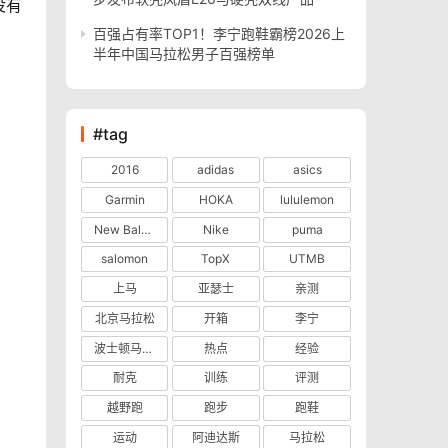
没有
百强占有率TOP1！李宁跑鞋霸榜2026上
半年中国马拉松男子百强榜单
#tag
2016
adidas
asics
Garmin
HOKA
lululemon
New Balance
Nike
puma
salomon
TopX
UTMB
上马
亚瑟士
亲测
北京马拉松
开箱
李宁
波士顿马拉松
热点
经验
耐克
训练
评测
越野跑
跑步
跑鞋
运动
阿迪达斯
马拉松