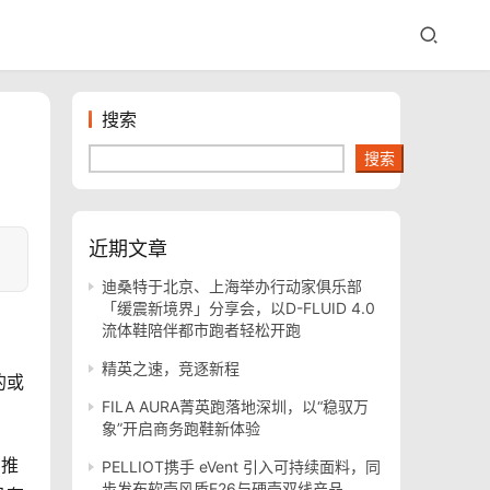
搜索
搜索
近期文章
迪桑特于北京、上海举办行动家俱乐部
「缓震新境界」分享会，以D-FLUID 4.0
流体鞋陪伴都市跑者轻松开跑
精英之速，竞逐新程
的或
FILA AURA菁英跑落地深圳，以“稳驭万
象”开启商务跑鞋新体验
品推
PELLIOT携手 eVent 引入可持续面料，同
步发布软壳风盾E26与硬壳双线产品