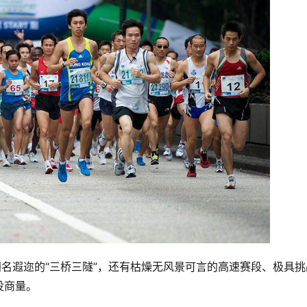
闻名遐迩的“三桥三隧”，还有枯燥无风景可言的高速赛段、极具挑
没商量。