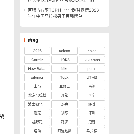
百强占有率TOP1！李宁跑鞋霸榜2026上
半年中国马拉松男子百强榜单
#tag
2016
adidas
asics
Garmin
HOKA
lululemon
New Balance
Nike
puma
salomon
TopX
UTMB
上马
亚瑟士
亲测
北京马拉松
开箱
李宁
波士顿马拉松
热点
经验
耐克
训练
评测
战
越野跑
跑步
跑鞋
运动
阿迪达斯
马拉松