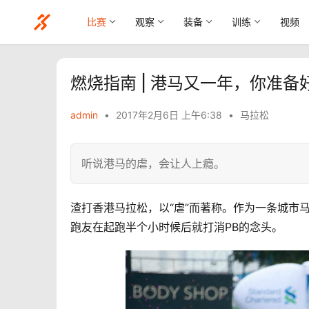
比赛
观察
装备
训练
视频
燃烧指南 | 港马又一年，你准备
admin
•
2017年2月6日 上午6:38
•
马拉松
听说港马的虐，会让人上瘾。
渣打香港马拉松，以“虐”而著称。作为一条城市
跑友在起跑半个小时候后就打消PB的念头。