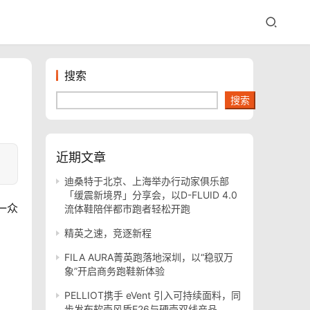
搜索
搜索
近期文章
迪桑特于北京、上海举办行动家俱乐部
「缓震新境界」分享会，以D-FLUID 4.0
一众
流体鞋陪伴都市跑者轻松开跑
精英之速，竞逐新程
FILA AURA菁英跑落地深圳，以“稳驭万
象”开启商务跑鞋新体验
PELLIOT携手 eVent 引入可持续面料，同
步发布软壳风盾E26与硬壳双线产品