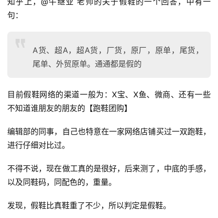
知乎上，
@牛继业 老师的关于假鞋的一个回答，中有一
句：
A货、超A，超A货，厂货，原厂，原单，尾货，
尾单、外贸原单。通通都是假的
目前假鞋网络的渠道一般为：X宝、X鱼、微商、还有一些
不知道谁朋友的朋友的【跑鞋团购】
编辑部的同事，自己也特意在一家网络店铺买过一双跑鞋，
进行仔细对比过。
不得不说，现在做工真的是很好，后来测了，中底的手感，
比
以及同鞋码，同配色的，重量。
赛
发现，假鞋比真鞋重了不少，所以判定是假鞋。
观