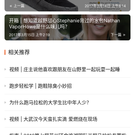
动
上一篇
2017年3月14日 上午8:14
集
开箱 | 想知道越野甜心Stephanie背过的水包Nathan
VaporHowe是什么味儿吗？
2017年3月15日 上午2:19
下一篇
相关推荐
视频 | 庄主说他喜欢跟朋友在山野里一起玩耍一起睡
跑步轻松学 | 跑鞋除臭小妙招
为什么跑马拉松的大学生比中年人少？
视频 | 大武汉今天蛮扎实滴 爱燃烧在现场