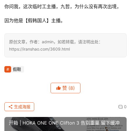
察
你问我，这次临时工主播，九哲，为什么没有再次出境，
因为他是【假韩国人】主播。
装
备
原创文章，作者：admin，如若转载，请注明出处：
训
https://iranshao.com/3609.html
练
视
假鞋
频
赞
(8)
用
户
精
生成海报
0
选
开箱 | HOKA ONE ONE Clifton 3 告别重量 留下缓冲
运