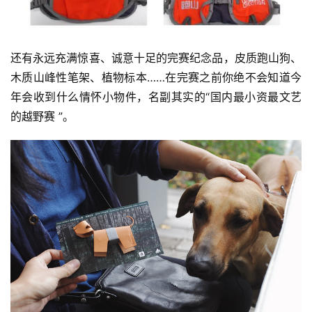
装
备
还有永远充满惊喜、诚意十足的完赛纪念品，皮质跑山狗、
木质山峰性笔架、植物标本……在完赛之前你绝不会知道今
训
年会收到什么情怀小物件，名副其实的“国内最小资最文艺
练
的越野赛 ”。
视
频
用
户
精
选
运
动