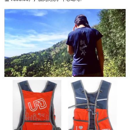
比
赛
观
察