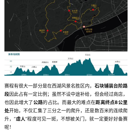
赛程有很大一部分是在西湖风景名胜区内，
石块铺装台阶路
段
因此占有一定比例；虽然不设中途补给，但会经过商店，
也因此增大了
公路
的占比。而最大的难点在
距离终点8公里
处
开始，不仅汇集了三分之一的爬升，还是数百米的连续爬
升，“
虐人
”程度可见一斑，不想被关门，就一定要好好备赛
呢！