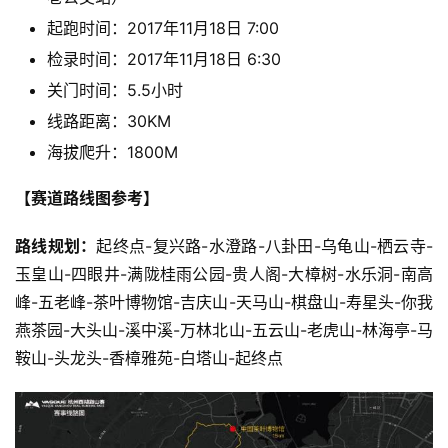
起跑时间：2017年11月18日 7:00
检录时间：2017年11月18日 6:30
关门时间：5.5小时
线路距离：30KM
海拔爬升：1800M
【赛道路线图参考】
路线规划：
起终点-复兴路-水澄路-八卦田-乌龟山-栖云寺-
玉皇山-四眼井-满陇桂雨公园-贵人阁-大樟树-水乐洞-南高
峰-五老峰-茶叶博物馆-吉庆山-天马山-棋盘山-寿星头-你我
燕茶园-大头山-溪中溪-万林北山-五云山-老虎山-林海亭-马
鞍山-头龙头-香樟雅苑-白塔山-起终点