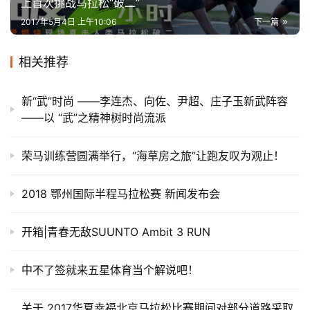
上首次挑战马拉松“破二”
2017年5月4日 上午10:06
下一篇
相关推荐
新“武”时尚 ——李连杰、向佐、尹超、庄子玉新武阵容
——以 “武”之精神树时尚流派
荣马训练营圆满举行，“海草房之旅”让跑友叹为观止！
2018 鄂州国际半程马拉松赛 新闻发布会
开箱|青春无敌SUUNTO Ambit 3 RUN
中不了签就来五星体育当个解说吧！
关于 2017华夏幸福北京马拉松比赛期间对部分道路采取