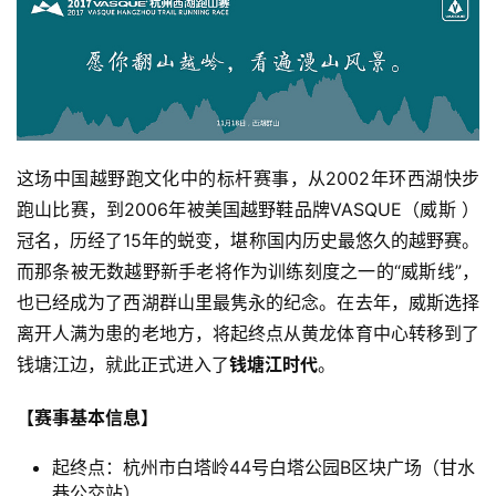
这场中国越野跑文化中的标杆赛事，从2002年环西湖快步
跑山比赛，到2006年被美国越野鞋品牌VASQUE（威斯 ）
冠名，历经了15年的蜕变，堪称国内历史最悠久的越野赛。
而那条被无数越野新手老将作为训练刻度之一的“威斯线”，
也已经成为了西湖群山里最隽永的纪念。在去年，威斯选择
离开人满为患的老地方，将起终点从黄龙体育中心转移到了
钱塘江边，就此正式进入了
钱塘江时代
。
【赛事基本信息】
起终点：杭州市白塔岭44号白塔公园B区块广场（甘水
巷公交站）