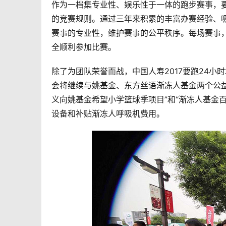
作为一档集专业性、娱乐性于一体的跑步赛事，
的竞赛规则。通过三年来积累的丰富办赛经验、
赛事的专业性，维护赛事的公平秩序。每场赛事
全顺利参加比赛。
除了为团队荣誉而战，中国人寿2017要跑24
会将继续与姚基金、东方丝语渐冻人基金两个公
义向姚基金希望小学篮球季项目”和“渐冻人基金
设备和补贴渐冻人呼吸机费用。