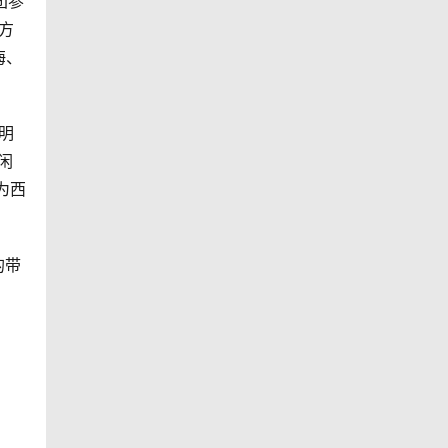
团参
方
海、
明
闲
为西
的带