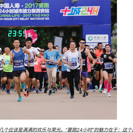
几个应该是满满的欢乐与荣光。
“
要跑
24
小时
”
的魅力在于：这个