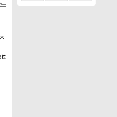
为一
在大
马拉