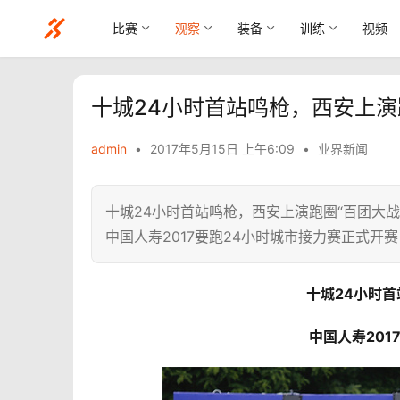
比赛
观察
装备
训练
视频
十城24小时首站鸣枪，西安上演
admin
•
2017年5月15日 上午6:09
•
业界新闻
十城24小时首站鸣枪，西安上演跑圈“百团大战
中国人寿2017要跑24小时城市接力赛正式开赛
十城
24
小时首
中国人寿
201