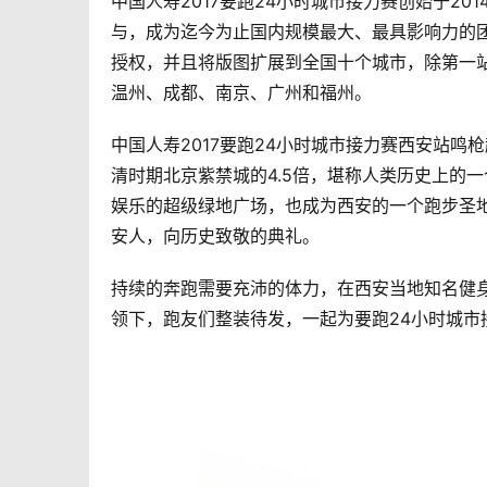
中国人寿2017要跑24小时城市接力赛创始于20
与，成为迄今为止国内规模最大、最具影响力的团
授权，并且将版图扩展到全国十个城市，除第一
温州、成都、南京、广州和福州。
中国人寿2017要跑24小时城市接力赛西安站
清时期北京紫禁城的4.5倍，堪称人类历史上的
娱乐的超级绿地广场，也成为西安的一个跑步圣
安人，向历史致敬的典礼。
持续的奔跑需要充沛的体力，在西安当地知名健身会馆Cros
领下，跑友们整装待发，一起为要跑24小时城市