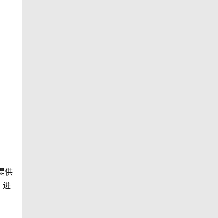
提供
，迸