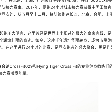
14年，在北京、上海、广州累计举办五场比赛，共计1000支次跑
队接力赛事。2017年，要跑24小时城市接力赛获得中国田协官
站西安外，从五月至十二月，将陆续到达长沙、北京、合肥、上
鸣枪起跑于大明宫，这里曾经是世界上出现过的最大的皇家宫殿，是
一个辉煌壮丽的奇迹。如今，这座千年遗址华丽转身，成为市民休
地。在这里进行24小时的比赛，是西安跑者的盛大聚会，更是作
sFit029和Flying Tiger Cross Fit的专业健身教练们
接力赛激发能量。