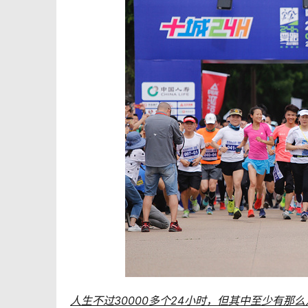
人生不过
30000
多个
24
小时，但其中至少有那么