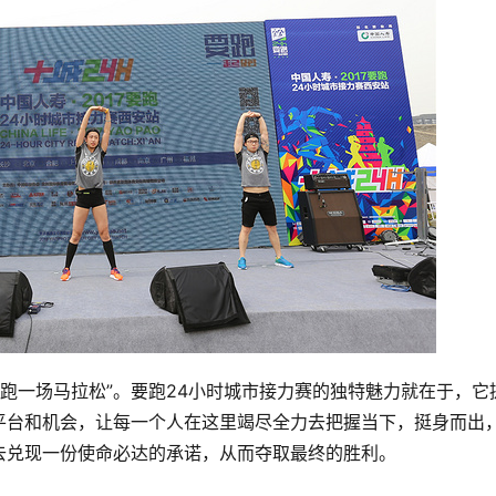
人跑一场马拉松”。要跑24小时城市接力赛的独特魅力就在于，它
平台和机会，让每一个人在这里竭尽全力去把握当下，挺身而出
去兑现一份使命必达的承诺，从而夺取最终的胜利。