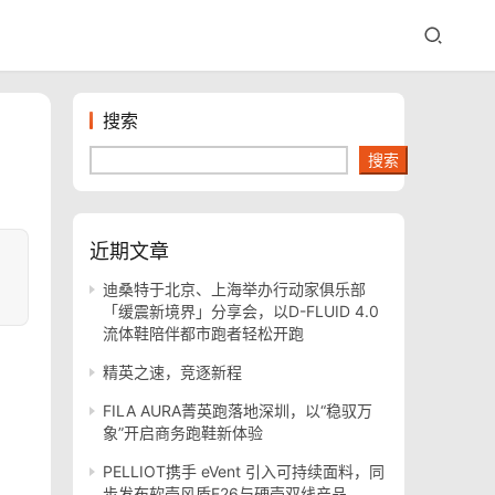
搜索
搜索
近期文章
迪桑特于北京、上海举办行动家俱乐部
「缓震新境界」分享会，以D-FLUID 4.0
流体鞋陪伴都市跑者轻松开跑
精英之速，竞逐新程
FILA AURA菁英跑落地深圳，以“稳驭万
象”开启商务跑鞋新体验
PELLIOT携手 eVent 引入可持续面料，同
步发布软壳风盾E26与硬壳双线产品