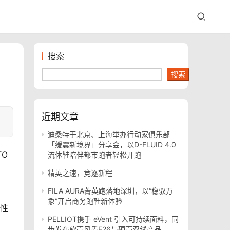
搜索
搜索
近期文章
迪桑特于北京、上海举办行动家俱乐部
「缓震新境界」分享会，以D-FLUID 4.0
TO
流体鞋陪伴都市跑者轻松开跑
精英之速，竞逐新程
FILA AURA菁英跑落地深圳，以“稳驭万
象”开启商务跑鞋新体验
女性
PELLIOT携手 eVent 引入可持续面料，同
步发布软壳风盾E26与硬壳双线产品