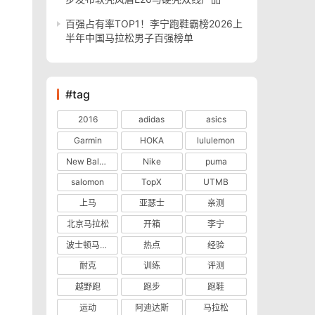
百强占有率TOP1！李宁跑鞋霸榜2026上
半年中国马拉松男子百强榜单
#tag
2016
adidas
asics
Garmin
HOKA
lululemon
New Balance
Nike
puma
salomon
TopX
UTMB
上马
亚瑟士
亲测
北京马拉松
开箱
李宁
波士顿马拉松
热点
经验
耐克
训练
评测
越野跑
跑步
跑鞋
运动
阿迪达斯
马拉松