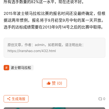
运
所有选手数量的82%这一水平，现在还说不好。
动
集
2015年波士顿马拉松比赛的报名时间还没最终确定，但根
据这两年惯例，报名将于9月初至9月中旬的某一天开放。
选手的达标成绩需要在2013年9月14号之后的比赛中取得。
原创文章，作者：admin，如若转载，请注明出处：
https://iranshao.com/432.html
波士顿马拉松
赞
(0)
生成海报
0