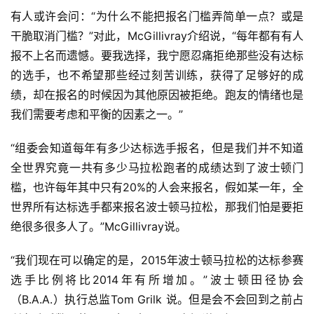
观
有人或许会问：“为什么不能把报名门槛弄简单一点？或是
察
干脆取消门槛？”对此，McGillivray介绍说，“每年都有有人
报不上名而遗憾。要我选择，我宁愿忍痛拒绝那些没有达标
装
的选手，也不希望那些经过刻苦训练，获得了足够好的成
备
绩，却在报名的时候因为其他原因被拒绝。跑友的情绪也是
我们需要考虑和平衡的因素之一。”
训
练
“组委会知道每年有多少达标选手报名，但是我们并不知道
全世界究竟一共有多少马拉松跑者的成绩达到了波士顿门
视
频
槛，也许每年其中只有20%的人会来报名，假如某一年，全
世界所有达标选手都来报名波士顿马拉松，那我们怕是要拒
用
绝很多很多人了。”McGillivray说。
户
精
“我们现在可以确定的是，2015年波士顿马拉松的达标参赛
选
选手比例将比2014年有所增加。”波士顿田径协会
（B.A.A.）执行总监Tom Grilk 说。但是会不会回到之前占