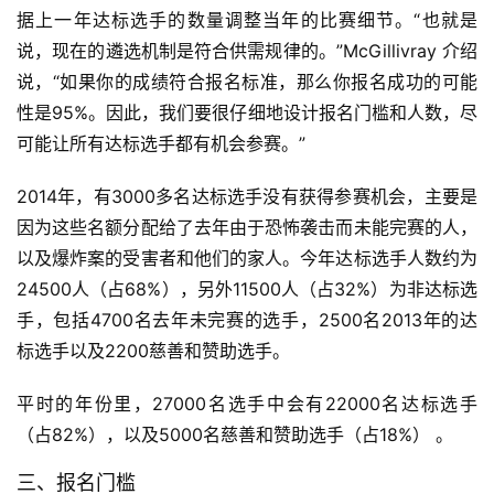
据上一年达标选手的数量调整当年的比赛细节。“也就是
说，现在的遴选机制是符合供需规律的。”McGillivray 介绍
说，“如果你的成绩符合报名标准，那么你报名成功的可能
性是95%。因此，我们要很仔细地设计报名门槛和人数，尽
可能让所有达标选手都有机会参赛。”
2014年，有3000多名达标选手没有获得参赛机会，主要是
因为这些名额分配给了去年由于恐怖袭击而未能完赛的人，
以及爆炸案的受害者和他们的家人。今年达标选手人数约为
24500人（占68%），另外11500人（占32%）为非达标选
手，包括4700名去年未完赛的选手，2500名2013年的达
标选手以及2200慈善和赞助选手。
平时的年份里，27000名选手中会有22000名达标选手
比
（占82%），以及5000名慈善和赞助选手（占18%） 。
赛
三、报名门槛