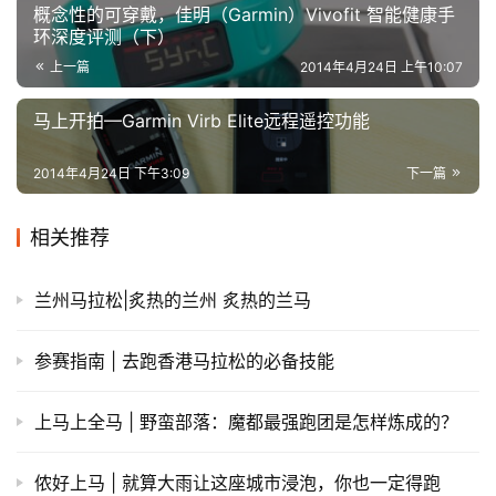
概念性的可穿戴，佳明（Garmin）Vivofit 智能健康手
环深度评测（下）
上一篇
2014年4月24日 上午10:07
马上开拍—Garmin Virb Elite远程遥控功能
2014年4月24日 下午3:09
下一篇
相关推荐
兰州马拉松|炙热的兰州 炙热的兰马
参赛指南 | 去跑香港马拉松的必备技能
上马上全马 | 野蛮部落：魔都最强跑团是怎样炼成的？
侬好上马 | 就算大雨让这座城市浸泡，你也一定得跑