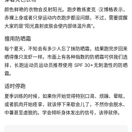
颜色鲜艳的衣物会反射阳光。跑步教练麦克 ·汉博格表示，
赤裸上身或者只穿运动内衣跑步都没问题，不过，需要提醒
比
赛
大家的是“阳光直射皮肤会使内部体温升高”。  
擅用防晒霜
观
每个夏天，不知会有多少人忘了抹防晒霜，结果跑完步回来
察
晒得像只龙虾一样。市面上有各种指数的防晒霜可供我们选
装
择，长跑运动员运动员推荐使用 SPF 30+无刺激性的防晒
备
霜。  
适时停跑
训
练
夏季训练的时候，如果你开始觉得特别口渴、烦躁、晕眩，
或者肌肉开始痉挛，就该停下来歇会儿了，不然你会脱水、
视
中暑甚至虚脱的。学会倾听身体发出的信号，该停就停。
频