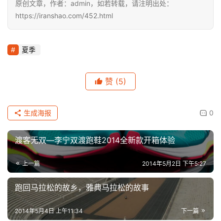
原创文章，作者：admin，如若转载，请注明出处：
用
https://iranshao.com/452.html
户
精
选
夏季
运
动
赞
(5)
集
生成海报
0
渡客无双—李宁双渡跑鞋2014全新款开箱体验
上一篇
2014年5月2日 下午5:27
跑回马拉松的故乡，雅典马拉松的故事
2014年5月4日 上午11:34
下一篇