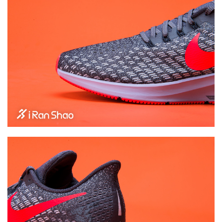
比
赛
观
察
装
备
训
练
视
频