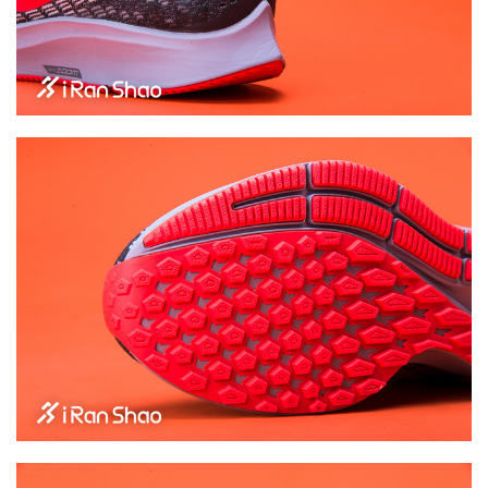
用
户
精
选
运
动
集