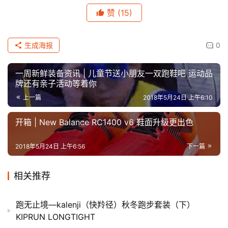
赞
(15)
生成海报
0
一周新鲜装备资讯 | 儿童节送小朋友一双跑鞋吧 运动品
牌还有亲子活动等着你
上一篇
2018年5月24日 上午6:10
开箱 | New Balance RC1400 v6 鞋面升级更出色
2018年5月24日 上午6:56
下一篇
相关推荐
跑无止境—kalenji（快羚径）秋冬跑步套装（下）
KIPRUN LONGTIGHT