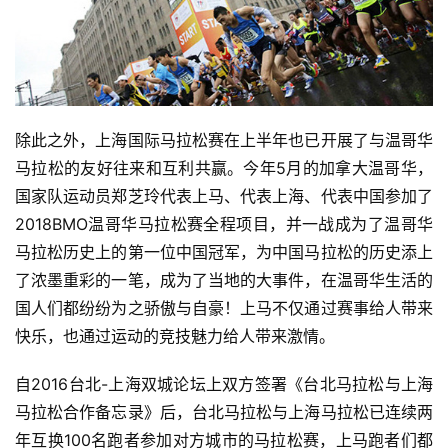
比
赛
观
察
除此之外，上海国际马拉松赛在上半年也已开展了与温哥华
马拉松的友好往来和互利共赢。今年5月的加拿大温哥华，
装
国家队运动员郑芝玲代表上马、代表上海、代表中国参加了
备
2018BMO温哥华马拉松赛全程项目，并一战成为了温哥华
马拉松历史上的第一位中国冠军，为中国马拉松的历史添上
训
了浓墨重彩的一笔，成为了当地的大事件，在温哥华生活的
练
国人们都纷纷为之骄傲与自豪！上马不仅通过赛事给人带来
快乐，也通过运动的竞技魅力给人带来激情。
视
频
自2016台北-上海双城论坛上双方签署《台北马拉松与上海
马拉松合作备忘录》后，台北马拉松与上海马拉松已连续两
用
年互换100名跑者参加对方城市的马拉松赛，上马跑者们都
户