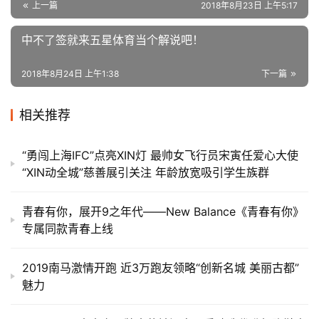
上一篇
2018年8月23日 上午5:17
中不了签就来五星体育当个解说吧！
2018年8月24日 上午1:38
下一篇
相关推荐
“勇闯上海IFC”点亮XIN灯 最帅女飞行员宋寅任爱心大使
“XIN动全城”慈善展引关注 年龄放宽吸引学生族群
青春有你，展开9之年代——New Balance《青春有你》
专属同款青春上线
2019南马激情开跑 近3万跑友领略“创新名城 美丽古都”
魅力