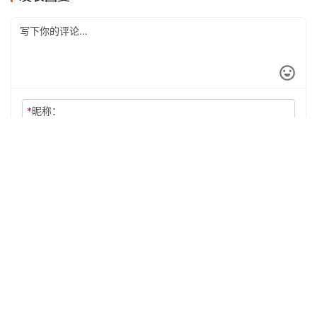
*
昵称：
*
邮箱：
网址：
记住昵称、邮箱和网址，下次评论免输入
提交