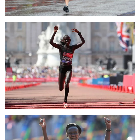
装
备
训
练
视
频
用
户
精
选
运
动
集