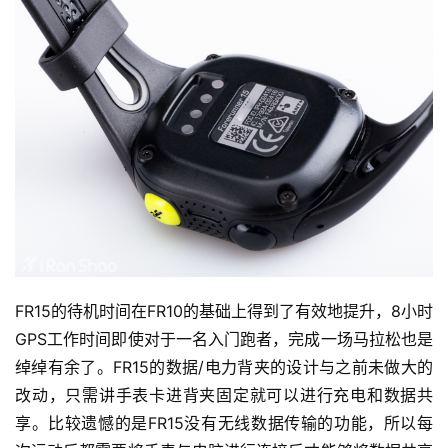
赛
观
察
装
备
训
练
视
FR15的待机时间在FR10的基础上得到了有效地提升，8小时
频
GPS工作时间即使对于一名入门跑者，完成一场马拉松也是
绰绰有余了。FR15的数据/电力背夹的设计与之前未做大的
用
改动，只需讲手表卡进背夹固定就可以进行充电和数据共
户
享。比较遗憾的是FR15没有无线数据传输的功能，所以每
精