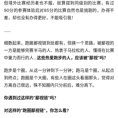
但境外比赛经历者也不服，就算提到同级别的比赛，有过
90分的参赛体验后对85分的比赛自然也是挑剔的，办得不
差，却也没有办得更好，不能吸引我！ 
…… 
细数起来，跑圈鄙视链到处都有，但换一个思路，被鄙视的
一方是能够完赛半马的人、热衷于马拉松的人、懂得在比赛
中量力而行的人…
这些热爱跑步的人，应该被“鄙视”吗？
跑步是个圈，从这一分钟到下一分钟；跑马是个圈，从起点
到终点；跑圈是个大圈，有些人在圈这头看圈那头，觉得对
方离自己很远，殊不知圈内只分前后，难分高下。
你遇到过这样的“鄙视链”吗？ 
对这样的“跑圈鄙视链”，你怎么看？