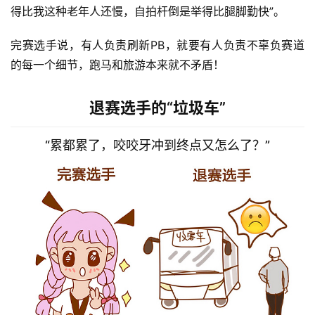
得比我这种老年人还慢，自拍杆倒是举得比腿脚勤快”。 
完赛选手说，有人负责刷新PB，就要有人负责不辜负赛道
的每一个细节，跑马和旅游本来就不矛盾！
退赛选手的“垃圾车”
“累都累了，咬咬牙冲到终点又怎么了？”
比
赛
观
察