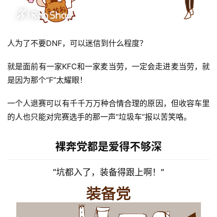
装
备
人为了不要DNF，可以迷信到什么程度？
训
就是面前有一家KFC和一家麦当劳，一定会走进麦当劳，就
练
是因为那个“F”太耀眼！
视
一个人退赛可以有千千万万种合情合理的原因，但收容车里
频
的人也只能对完赛选手的那一声“垃圾车”报以苦笑咯。
用
裸奔党都是爱得不够深
户
精
选
“坑都入了，装备得跟上啊！”
运
动