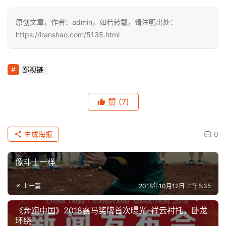
原创文章，作者：admin，如若转载，请注明出处：
https://iranshao.com/5135.html
鄙视链
赞
(7)
生成海报
0
像斗士一样
上一篇
2018年10月12日 上午5:35
《奔跑中国》2018襄马奖牌首次曝光–祥云衬托，卧龙
环绕