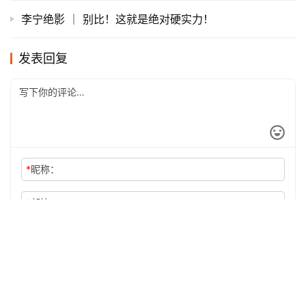
开箱 | 361°Stratomic 外来国货反哺国内的新一轮尝试
全地形越野鞋 Saucony Xodus 4.0 GTX开箱
跑鞋 | 拜托，你还可以更入门一些 ASICS GEL-Kayano
24深度评测
UNBOX | 熟悉的陌生品牌：两双361度海外版轻量跑鞋
开箱视频
李宁绝影 ｜ 别比！这就是绝对硬实力！
发表回复