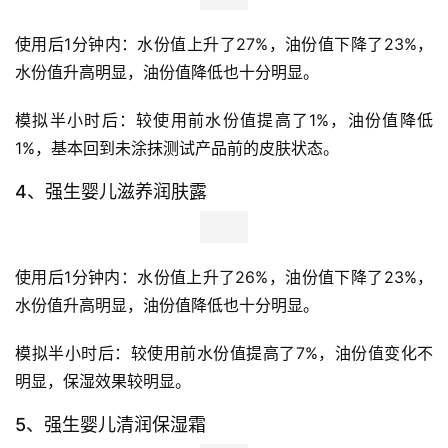
装
备
训
练
使用后1分钟内：水份值上升了27%，油份值下降了23%，
水份值升高明显，油份值降低也十分明显。 
视
频
模拟半小时后：较使用前水份值提高了1%，油份值降低
1%，基本回到未涂抹测试产品前的皮肤状态。
用
4、强生婴儿滋养润肤露
户
精
选
运
动
集