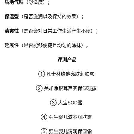
质地气味
（舒适度）； 
保湿型
（是否滋润以及保持的效果）； 
清爽性
（是否会对日常工作生活产生不便）； 
延展性
（是否能够便捷且均匀的涂抹）。 
评测产品
① 凡士林维他亮肤润肤露 
② 美加净银耳芦荟保湿凝露 
③ 大宝SOD蜜 
④ 强生婴儿滋养润肤露 
⑤ 强生婴儿清润保湿霜 