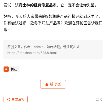
从卡纸上的现象来看，本次评测的9款润肤产品中，除了7
号友谊护肤脂与凡士林经典修复晶冻的延展性稍差之外其他
的产品表现都还不错。
评测总结
总体来说，在此次9款润肤产品的评测中，
美加净银耳芦荟
保湿凝露、强生婴儿清润保湿霜与自然乐园芦荟胶
是本次评
测比较突出的三款产品。
但如果你更关心可以防摩擦的护肤产品，那么我建议你一定
要试一试
凡士林的经典修复晶冻
，它一定不会让你失望。
好啦，今天给大家带来的9款润肤产品的横评就到这里了，
你有尝试过哪一款冬季润肤产品呢？欢迎在评论区告诉我们
哦~