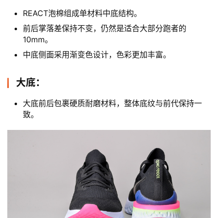
REACT泡棉组成单材料中底结构。
前后掌落差保持不变，仍然是适合大部分跑者的
10mm。
中底侧面采用渐变色设计，色彩更加丰富。
大底：
大底前后包裹硬质耐磨材料，整体底纹与前代保持一
致。
比
赛
观
察
装
备