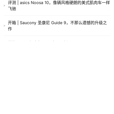
Nike
赞
(6)
生成海报
0
2019第三届新昌越野赛赛记：一抹惊艳的山雪岗
上一篇
2019年1月8日 上午5:26
厦马way，给西北汉的新鲜感
2019年1月8日 下午3:47
下一篇
相关推荐