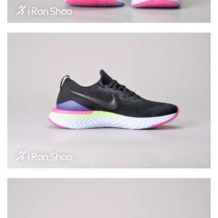
训
练
视
频
用
户
精
选
运
动
集